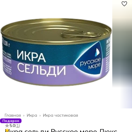
Главная
›
Икра
›
Икра частиковая
Подарок
5.0
(
1
)
Икра сельди Русское море Люкс