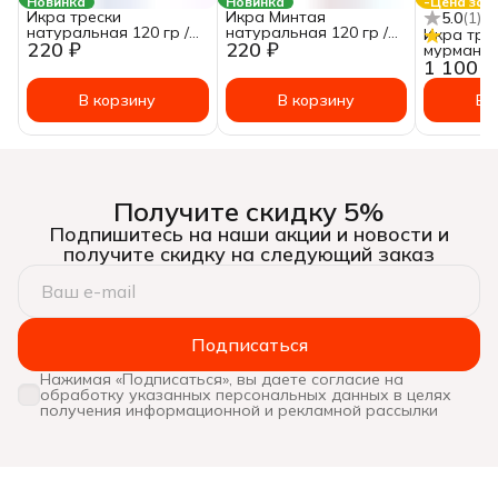
Новинка
Новинка
-Цена за к
Икра трески
Икра Минтая
5.0
(
1
)
натуральная 120 гр /
натуральная 120 гр /
Икра тре
220 ₽
220 ₽
Дикий вылов
Дикий вылов
мурманск
1 100 ₽
свежемо
~Цена за:
В корзину
В корзину
В 
Получите скидку 5%
Подпишитесь на наши акции и новости и
получите скидку на следующий заказ
Подписаться
Нажимая «Подписаться», вы даете согласие на
обработку указанных персональных данных в целях
получения информационной и рекламной рассылки