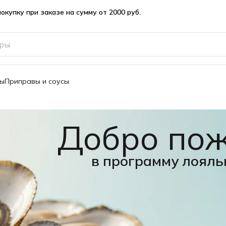
вы
Приправы и соусы
Добро по
в программу лояль