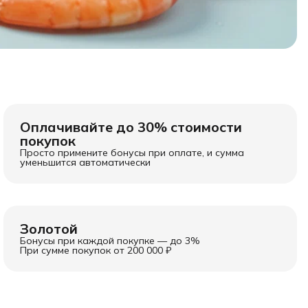
Оплачивайте до 30% стоимости
покупок
Просто примените бонусы при оплате, и сумма
уменьшится автоматически
Золотой
Бонусы при каждой покупке — до
3
%
При сумме покупок от 200 000 ₽