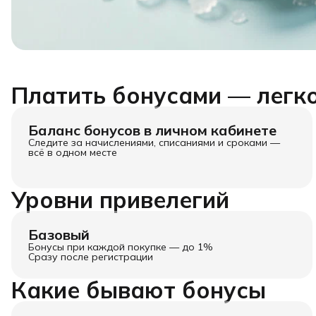
Платить бонусами — легко
Баланс бонусов в личном кабинете
Следите за начислениями, списаниями и сроками —
всё в одном месте
Уровни привелегий
Базовый
Бонусы при каждой покупке — до
1
%
Сразу после регистрации
Какие бывают бонусы