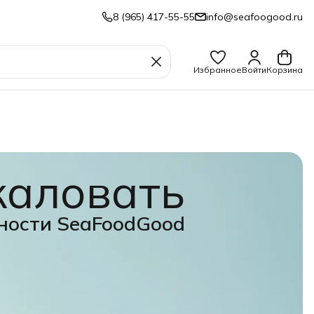
8 (965) 417-55-55
info@seafoogood.ru
Избранное
Войти
Корзина
жаловать
ности SeaFoodGood