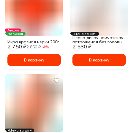
Акция
Новинка
-Цена за шт-
Нерка дикая камчатская
Икра красная нерки 200г
потрошеная без головы ~
2 750 ₽
2 530 ₽
2 - 2,5кг
2 860 ₽
−
4
%
В корзину
В корзину
-Цена за шт-