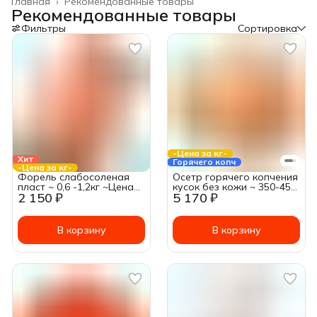
Главная
›
Рекомендованные товары
Рекомендованные товары
Фильтры
Сортировка
-Цена за кг-
Хит
Горячего копч
-Цена за кг-
Форель cлабосоленая
Осетр горячего копчения
пласт ~ 0,6 -1,2кг ~Цена
кусок без кожи ~ 350-450
2 150 ₽
5 170 ₽
за: 1кг
гр. ~Цена за: 1кг
В корзину
В корзину