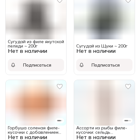
Сугудай из филе якутской
пеляди ~ 200г
Сугудай из Щуки ~ 200г
Нет в наличии
Нет в наличии
Подписаться
Подписаться
Горбуша соленая филе-
Ассорти из рыбы филе-
кусочки с добавлением
кусочки: сельдь
Нет в наличии
Нет в наличии
маринованного лука в
тихоокеанская, скумбрия