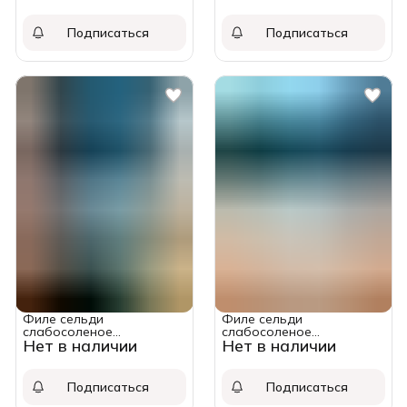
масле
атлантическая в масле с
луком
Подписаться
Подписаться
Филе сельди
Филе сельди
слабосоленое
слабосоленое
Нет в наличии
Нет в наличии
"Традиционный посол".
"Бочковая". Русское
Русское Море. Упаковка
Море. Упаковка 230
230 грамм.
грамм.
Подписаться
Подписаться