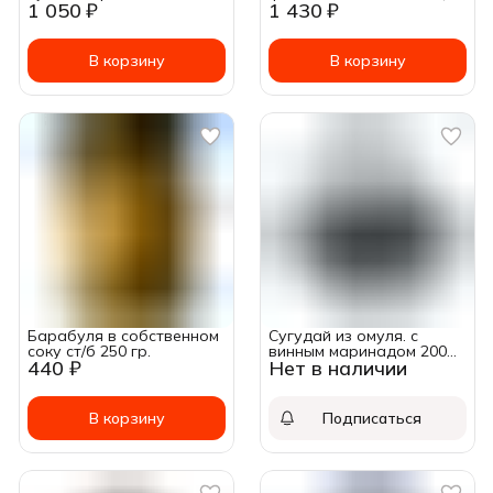
1 050 ₽
1 430 ₽
~ 0,25-0,35 кг. ~Цена за:
500г
1кг
В корзину
В корзину
Барабуля в собственном
Сугудай из омуля. c
соку ст/б 250 гр.
винным маринадом 200
440 ₽
Нет в наличии
грамм.
В корзину
Подписаться