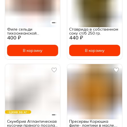
Филе сельди
Ставрида в собственном
тихоокеанской
соку ст/б 250 гр.
400 ₽
440 ₽
подкопченное в масле ~
200г
В корзину
В корзину
-Цена за кг-
Скумбрия Атлантическая
Пресервы Корюшка
кусочки пряного посола
филе- ломтики в масле,