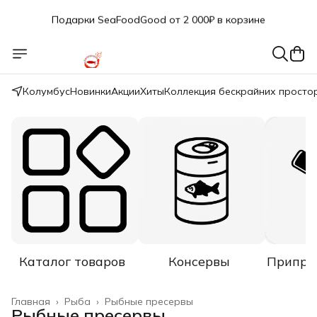
Подарки SeaFoodGood от 2 000₽ в корзине
🔥 3% дополнительная скидка
при оплате наличными
🎁 Бесплатная доставка при заказе от 5 000 руб.
Колумбус
Новинки
Акции
Хиты
Коллекция бескрайних просто
Каталог товаров
Консервы
Припра
Главная
›
Рыба
›
Рыбные пресервы
Рыбные пресервы