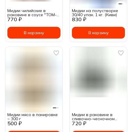
Мидии чилийские в
Мидии на полустворке
раковине в соусе "ТОМ-
30/40 упак. 1 кг. (Киви)
770 ₽
830 ₽
ЯМ" 500г
В корзину
В корзину
Мидии мясо в панировке
Мидии в раковине в
~ 300 г
сливочно-чесночном
500 ₽
720 ₽
соусе 500г