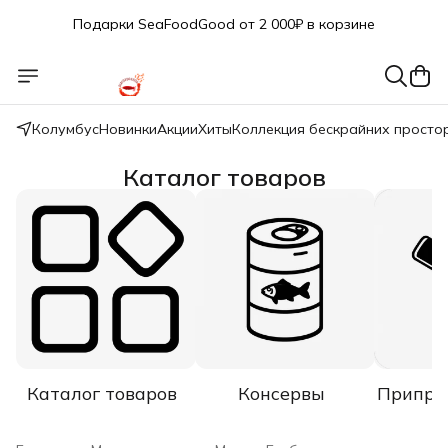
Подарки SeaFoodGood от 2 000₽ в корзине
🔥 3% дополнительная скидка
при оплате наличными
🎁 Бесплатная доставка при заказе от 5 000 руб.
Колумбус
Новинки
Акции
Хиты
Коллекция бескрайних просто
Каталог товаров
Каталог товаров
Консервы
Припра