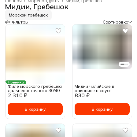
Главная
›
Морепродукты
›
Мидии, Гребешок
Мидии, Гребешок
Морской гребешок
Фильтры
Сортировка
Новинка
Филе морского гребешка
Мидии чилийские в
дальневосточного 30/40
раковине в соусе
2 310 ₽
830 ₽
~500г
"Горгонзола" ~ 500г
В корзину
В корзину