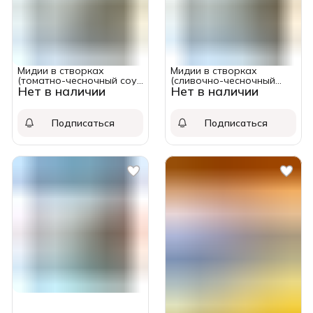
Мидии в створках
Мидии в створках
(томатно-чесночный соус
(сливочно-чесночный
Нет в наличии
Нет в наличии
) 40/60 Fish&More упак.
соус ) 40/60 Fish&More
500 гр.
упак. 500 гр.
Подписаться
Подписаться