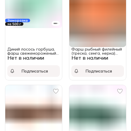
Заморозка
за 500 г
Дикий лосось горбуша,
Фарш рыбный филейный
фарш свежемороженый
(треска, семга, нерка)
Нет в наличии
Нет в наличии
«Укинский Лиман», 500 г
~1кг
Подписаться
Подписаться