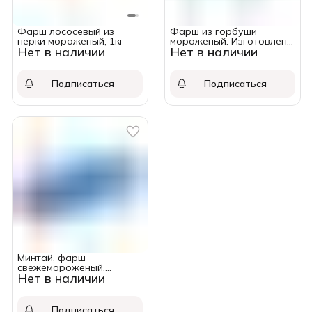
Фарш лососевый из
Фарш из горбуши
нерки мороженый, 1кг
мороженый. Изготовлено
Нет в наличии
Нет в наличии
на Камчатке в районе
промысла. Упаковка 1 кг.
Подписаться
Подписаться
Минтай, фарш
свежемороженый,
Нет в наличии
«Океанрыбфлот», 1 кг
Подписаться