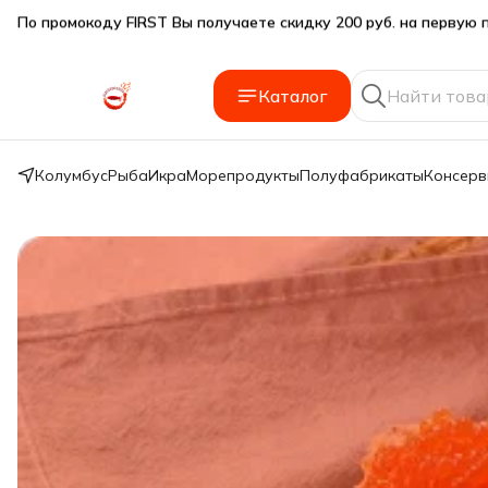
Подарки SeaFoodGood от 2 000₽ в корзине
🔥 3% дополнительная скидка
при оплате наличными
Каталог
🎁 Бесплатная доставка при заказе от 5 000 руб.
Колумбус
Рыба
Икра
Морепродукты
Полуфабрикаты
Консер