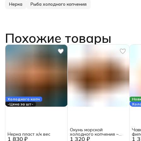
Нерка
Рыба холодного копчения
Похожие товары
Холодного копч
Нов
-Цена за шт-
Хол
Окунь морской
Чав
Нерка пласт х/к вес
холодного копчения ~
фил
1 830 ₽
1 320 ₽
1 3
0.5-1кг
копч