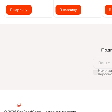
В корзину
В корзину
В
Подп
Нажимая
персона
© 2026 SeaFoodGood - интернет-магазин