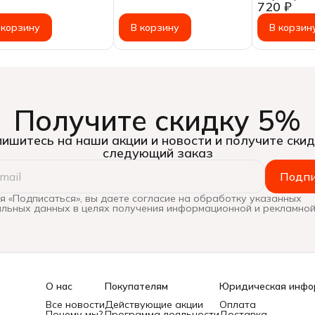
720 ₽
холодного 
150г
 корзину
В корзину
В корзин
Получите скидку 5%
ишитесь на наши акции и новости и получите скид
следующий заказ
Подпи
 «Подписаться», вы даете согласие на обработку указанных
льных данных в целях получения информационной и рекламной
О нас
Покупателям
Юридическая инфо
Все новости
Действующие акции
Оплата
Почему мы?
Программа лояльности
Доставка