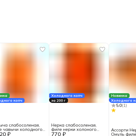
инка
Холодного копч
Новинка
одного копч
за 200 г
Холодного к
5.0
(
1
)
ыча слабосоленая,
Нерка слабосоленая,
е чавычи холодного
филе нерки холоного
Ассорти Не
20 ₽
770 ₽
ения 200 г.
копчения 200 г.
Омуль филе