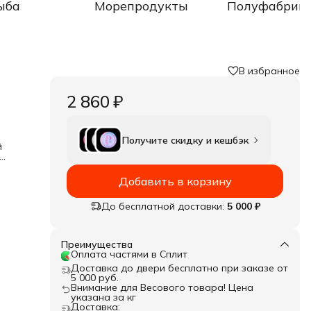
ыба
Морепродукты
Полуфабрик
В избранное
2 860 ₽
Получите скидку и кешбэк
й
 в
Добавить в корзину
дам.
ния,
До бесплатной доставки:
5 000 ₽
м.
ть в
Преимущества
Оплата частями в Сплит
Доставка до двери бесплатно при заказе от
5 000 руб.
Внимание для Весового товара! Цена
указана за кг
Доставка: