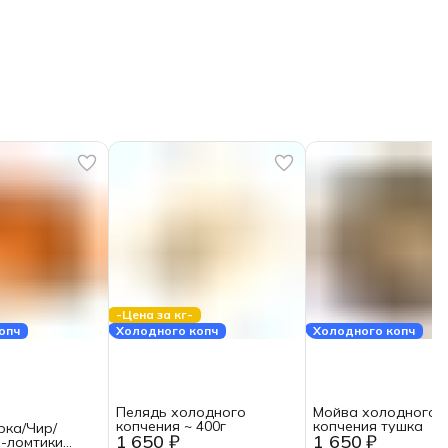
-Цена за кг-
опч
Холодного копч
Холодного копч
Пелядь холодного
Мойва холодного
копчения ~ 400г
копчения тушка
рка/Чир/
1 650 ₽
1 650 ₽
-ломтики