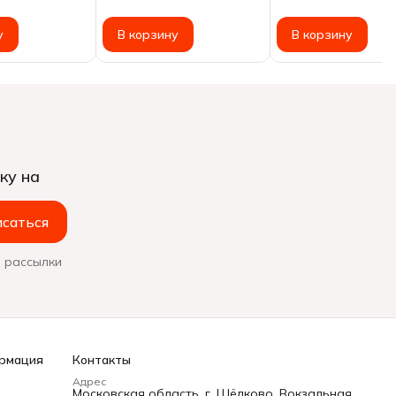
копчения~
у
В корзину
В корзину
ку на
саться
 рассылки
рмация
Контакты
Адрес
Московская область, г. Щёлково, Вокзальная