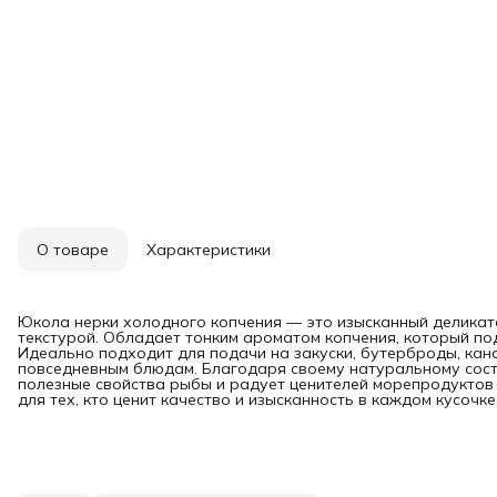
О товаре
Характеристики
Юкола нерки холодного копчения — это изысканный деликате
текстурой. Обладает тонким ароматом копчения, который под
Идеально подходит для подачи на закуски, бутерброды, кана
повседневным блюдам. Благодаря своему натуральному соста
полезные свойства рыбы и радует ценителей морепродуктов
для тех, кто ценит качество и изысканность в каждом кусочке