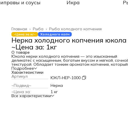
иправы и соусы
Икра
Р
Главная
›
Рыба
›
Рыба холодного копчения
-Цена за кг-
Холодного копч
Нерка холодного копчения юкола
~Цена за: 1кг
О товаре
Юкола нерки холодного копчения — это изысканный
деликатес с насыщенным, богатым вкусом и мягкой, сочно
текстурой. Обладает тонким ароматом копчения, который
подчеркивает естественный вкус свежей семги. Идеально
Подробнее
подходит для подачи на закуски, бутерброды, канапе или
Характеристики
качестве дополнения к праздничным и повседневным блю
Артикул
ЮКЛ-НЕР-1000
Благодаря своему натуральному составу и способу копче
юкола сохраняет все полезные свойства рыбы и радует
~Подвид~
Нерка
ценителей морепродуктов насыщенным вкусом и аромато
~Цена за:
1 кг
Отличный выбор для тех, кто ценит качество и изысканнос
Все характеристики
каждом кусочке.