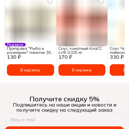
Подарок
Приправа "Рыба и
Соус томатный КлаСС
Соус Чим
розмарин" пакетик 30
ст/б 0,325 кг.
лаймом, 2
130 ₽
170 ₽
330 ₽
гр.
В корзину
В корзину
В 
Получите скидку 5%
Подпишитесь на наши акции и новости и
получите скидку на следующий заказ