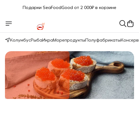
Подарки SeaFoodGood от 2 000₽ в корзине
🔥 3% дополнительная скидка
при оплате наличными
🎁 Бесплатная доставка при заказе от 5 000 руб.
Колумбус
Рыба
Икра
Морепродукты
Полуфабрикаты
Консер
Свежий вылов!
Икра красная нерки малосол 200г