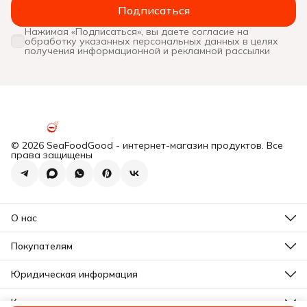
Подписаться
Нажимая «Подписаться», вы даете согласие на
обработку указанных персональных данных в целях
получения информационной и рекламной рассылки
© 2026 SeaFoodGood - интернет-магазин продуктов. Все
права защищены
О нас
Все новости
Почему мы?
Покупателям
Отзывы
Действующие акции
Программа лояльности
Юридическая информация
Подарочная карта
Оплата
Почему мы?
Доставка
Контакты
Отзывы