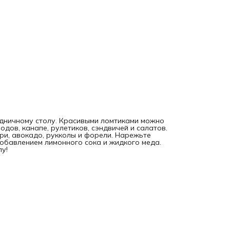
здничному столу. Красивыми ломтиками можно
дов, канапе, рулетиков, сэндвичей и салатов.
рри, авокадо, рукколы и форели. Нарежьте
добавлением лимонного сока и жидкого меда.
у!