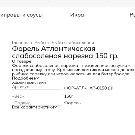
иправы и соусы
Икра
Р
Главная
›
Рыба
›
Рыба слабосолёная
Форель Атлантическая
слабосоленая нарезка 150 гр.
О товаре
Форель слабосоленая нарезка - незаменимая закуска к
праздничному столу. Красивыми ломтиками можно допол
рыбную тарелку или использовать их для бутербродов,
канапе, рулетиков, сэндвичей и салатов. Советуем вам
Подробнее
сделать легкий и вкусный салат из томатов черри, авокад
Характеристики
рукколы и форели. Нарежьте ингредиенты, смешайте их и
Артикул
ФОР-АТЛ-НАР-0150
заправьте оливковым маслом с добавлением лимонного с
и жидкого меда. Посолите, посыпьте свежемолотым перце
~Вес~
150г
подавайте к столу!
~Подвид~
Форель
Все характеристики