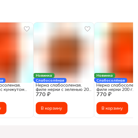
Новинка
Новинка
ая
Слабосолёная
Слабосолёная
осоленая,
Нерка слабосоленая,
Нерка слабосолена
 с кунжутом
филе нерки с зеленью 200
филе нерки 200 г.
770 ₽
770 ₽
г.
у
В корзину
В корзину