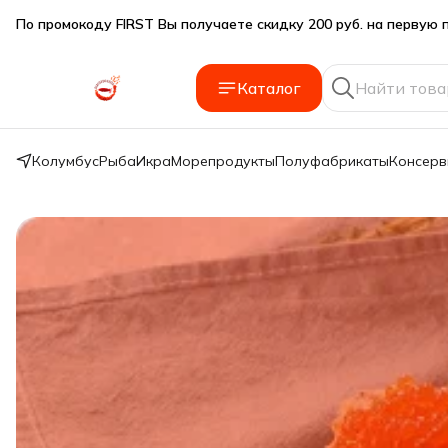
Подарки SeaFoodGood от 2 000₽ в корзине
🔥 3% дополнительная скидка
при оплате наличными
Каталог
🎁 Бесплатная доставка при заказе от 5 000 руб.
Колумбус
Рыба
Икра
Морепродукты
Полуфабрикаты
Консер