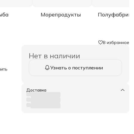
ыба
Морепродукты
Полуфабрик
В избранное
Нет в наличии
Узнать о поступлении
нить
о,
ока
Доставка
м и