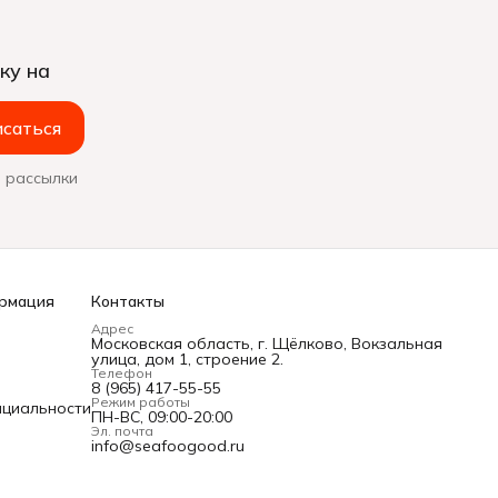
ку на
саться
 рассылки
рмация
Контакты
Адрес
Московская область, г. Щёлково, Вокзальная
улица, дом 1, строение 2.
Телефон
8 (965) 417-55-55
Режим работы
нциальности
ПН-ВС, 09:00-20:00
Эл. почта
info@seafoogood.ru