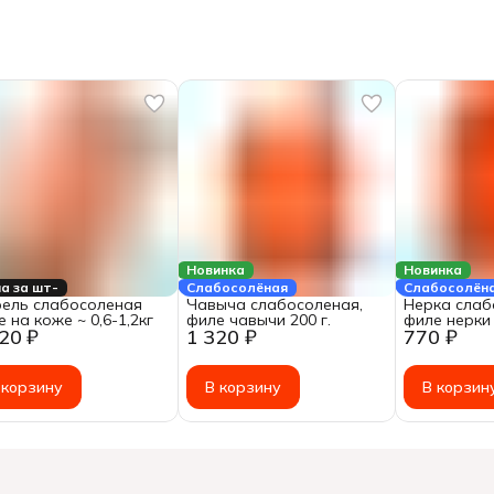
Новинка
Новинка
а за шт-
Слабосолёная
Слабосолён
ель cлабосоленая
Чавыча слабосоленая,
Нерка слаб
 на коже ~ 0,6-1,2кг
филе чавычи 200 г.
филе нерки
20 ₽
1 320 ₽
770 ₽
200 г.
 корзину
В корзину
В корзин