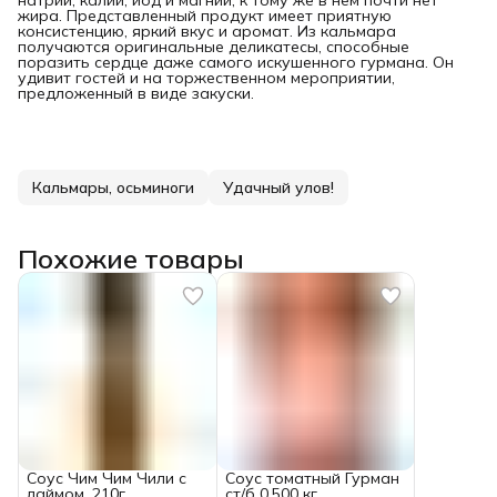
натрий, калий, йод и магний, к тому же в нем почти нет
жира. Представленный продукт имеет приятную
консистенцию, яркий вкус и аромат. Из кальмара
получаются оригинальные деликатесы, способные
поразить сердце даже самого искушенного гурмана. Он
удивит гостей и на торжественном мероприятии,
предложенный в виде закуски.
Кальмары, осьминоги
Удачный улов!
Похожие товары
Соус Чим Чим Чили с
Соус томатный Гурман
лаймом, 210г
ст/б 0,500 кг.