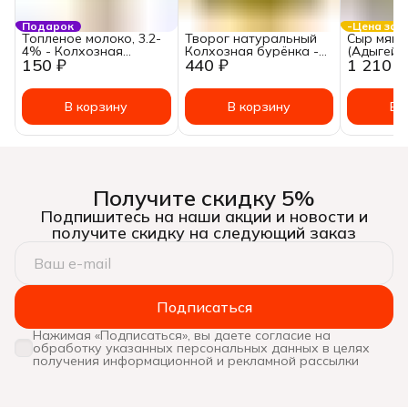
Подарок
-Цена за к
Топленое молоко, 3.2-
Творог натуральный
Сыр мягк
4% - Колхозная
Колхозная бурёнка -
(Адыгейс
150 ₽
440 ₽
1 210 ₽
бурёнка - 1000г
500г
Колхозна
300-500г 
В корзину
В корзину
В 
Получите скидку 5%
Подпишитесь на наши акции и новости и
получите скидку на следующий заказ
Подписаться
Нажимая «Подписаться», вы даете согласие на
обработку указанных персональных данных в целях
получения информационной и рекламной рассылки