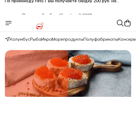
Подарки SeaFoodGood от 2 000₽ в корзине
🔥 3% дополнительная скидка
при оплате наличными
🎁 Бесплатная доставка при заказе от 5 000 руб.
Колумбус
Рыба
Икра
Морепродукты
Полуфабрикаты
Консер
Свежий вылов!
Икра красная нерки малосол 200г