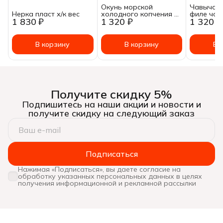
Окунь морской
Чавыча с
Нерка пласт х/к вес
холодного копчения ~
филе чав
1 830 ₽
1 320 ₽
1 320 ₽
0.5-1кг
холодног
200 г.
В корзину
В корзину
В 
Получите скидку 5%
Подпишитесь на наши акции и новости и
получите скидку на следующий заказ
Подписаться
Нажимая «Подписаться», вы даете согласие на
обработку указанных персональных данных в целях
получения информационной и рекламной рассылки