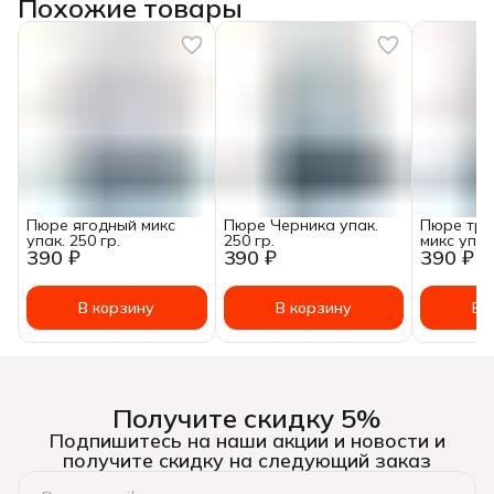
Похожие товары
Пюре ягодный микс
Пюре Черника упак.
Пюре тро
упак. 250 гр.
250 гр.
микс упак.
390 ₽
390 ₽
390 ₽
В корзину
В корзину
В 
Получите скидку 5%
Подпишитесь на наши акции и новости и
получите скидку на следующий заказ