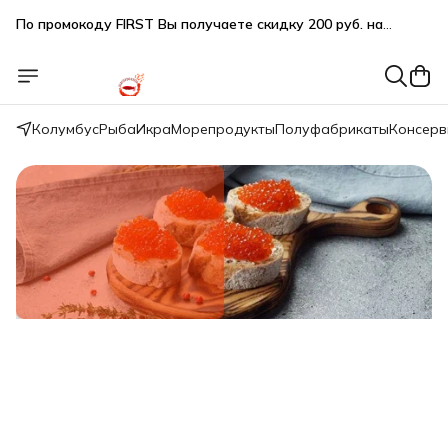
По промокоду FIRST Вы получаете скидку 200 руб. на
первую покупку при заказе на сумму от 2000 руб.
Подарки SeaFoodGood от 2 000₽ в корзине
🔥 3% дополнительная скидка
при оплате наличными
Колумбус
Рыба
Икра
Морепродукты
Полуфабрикаты
Консер
🎁 Бесплатная доставка при заказе от 5 000 руб.
Свежий вылов!
Икра красная нерки малосол 200г