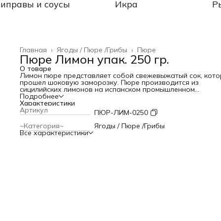
иправы и соусы
Икра
Р
Главная
›
Ягоды / Пюре /Грибы
›
Пюре
Пюре Лимон упак. 250 гр.
О товаре
Лимон пюре представляет собой свежевыжатый сок, кот
прошел шоковую заморозку. Пюре производится из
сицилийских лимонов на испанском промышленном
оборудовании фирмы Зумекс. Технология исключает
Подробнее
попадание эфирных масел из кожуры и альбедо, что
Характеристики
позволяет храниться лимонному пюре значительно доль
Артикул
ПЮР-ЛИМ-0250
чем сок, который выдавливается в ресторане. Объемы
производимые компанией позволяют исключить сильные
~Категория~
Ягоды / Пюре /Грибы
перепады кислотности, связанные с разной степенью зре
Все характеристики
плодов.
Характеристики
Состав: лимон
Сахар: не добавляется
Срок годности: 12 месяцев при температуре -18°C
Белки: 0,00
Жиры: 0,00
Углеводы: 11,80
ККал на 100 г: 47,00
КДж на 100 г: 196,80
BRIX: 8,2 - 9,5
PH: 1,8 - 2,5