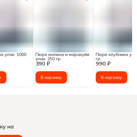
а упак. 1000
Пюре малина и маракуйя
Пюре клубника упа
упак. 250 гр.
гр.
390 ₽
990 ₽
у
В корзину
В корзину
ку на