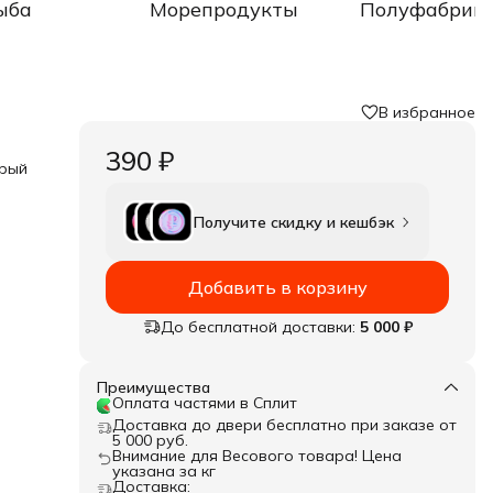
ыба
Морепродукты
Полуфабрик
В избранное
390 ₽
орый
Получите скидку и кешбэк
ше
Добавить в корзину
лости
До бесплатной доставки:
5 000 ₽
Преимущества
Оплата частями в Сплит
Доставка до двери бесплатно при заказе от
5 000 руб.
Внимание для Весового товара! Цена
указана за кг
Доставка: