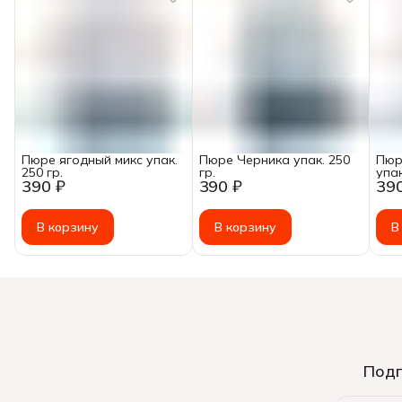
Пюре ягодный микс упак.
Пюре Черника упак. 250
Пюр
250 гр.
гр.
упак
390 ₽
390 ₽
39
В корзину
В корзину
В
Подп