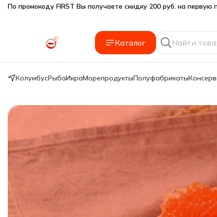
Подарки SeaFoodGood от 2 000₽ в корзине
🔥 3% дополнительная скидка
при оплате наличными
Каталог
🎁 Бесплатная доставка при заказе от 5 000 руб.
Колумбус
Рыба
Икра
Морепродукты
Полуфабрикаты
Консер