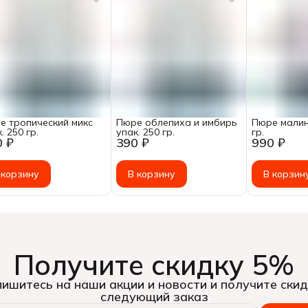
е тропический микс
Пюре облепиха и имбирь
Пюре малин
. 250 гр.
упак. 250 гр.
гр.
0 ₽
390 ₽
990 ₽
 корзину
В корзину
В корзин
Получите скидку 5%
ишитесь на наши акции и новости и получите скид
следующий заказ