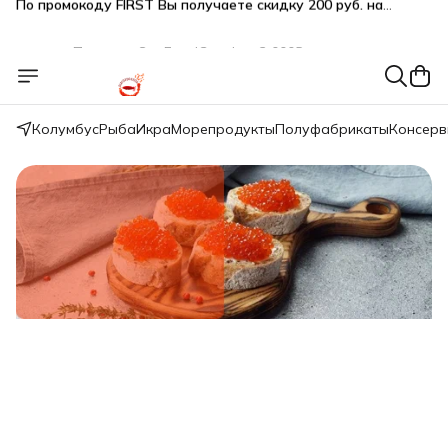
Подарки SeaFoodGood от 2 000₽ в корзине
🔥 3% дополнительная скидка
при оплате наличными
🎁 Бесплатная доставка при заказе от 5 000 руб.
Колумбус
Рыба
Икра
Морепродукты
Полуфабрикаты
Консер
Свежий вылов!
Икра красная нерки малосол 200г