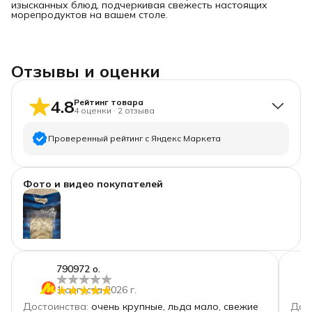
изысканных блюд, подчеркивая свежесть настоящих
морепродуктов на вашем столе.
Отзывы и оценки
4.8
Рейтинг товара
4
оценки
·
2
отзыва
Проверенный рейтинг с Яндекс Маркета
5
звёзд
3
Фото и видео покупателей
4
звезды
1
3
звезды
0
2
звезды
0
1
звезда
0
790972 о.
+
1
1 августа 2026 г.
Достоинства
:
очень крупные, льда мало, свежие
Дос