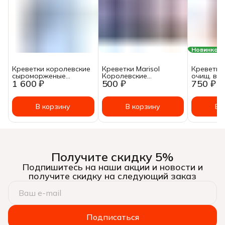
Новинка
Креветки королевские
Креветки Marisol
Креветка
сыроморженые
Королевские
очищ. в с
1 600 ₽
500 ₽
750 ₽
Fish&More очищенные с
очищенные 150+
Итальянск
хвостом 21/25, 1000г
замороженные 250 г
1/3,2кг F
В корзину
В корзину
В 
Получите скидку 5%
Подпишитесь на наши акции и новости и
получите скидку на следующий заказ
Подписаться