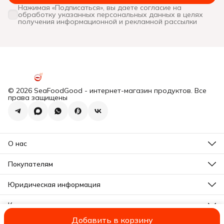
Нажимая «Подписаться», вы даете согласие на
обработку указанных персональных данных в целях
получения информационной и рекламной рассылки
© 2026 SeaFoodGood - интернет-магазин продуктов. Все
права защищены
О нас
Все новости
Почему мы?
Покупателям
Отзывы
Действующие акции
Программа лояльности
Юридическая информация
Подарочная карта
Оплата
Почему мы?
Доставка
Контакты
Отзывы
Правила возврата
Все новости
Адрес
Реквизиты
Добавить в корзину