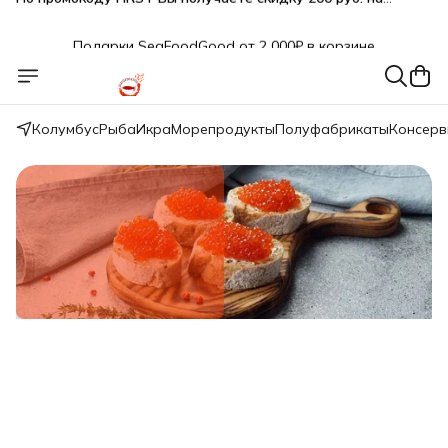
Подарки SeaFoodGood от 2 000₽ в корзине
🔥 3% дополнительная скидка
при оплате наличными
🎁 Бесплатная доставка при заказе от 5 000 руб.
Колумбус
Рыба
Икра
Морепродукты
Полуфабрикаты
Консер
Свежий вылов!
Икра красная нерки малосол 200г