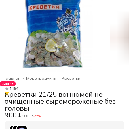
Главная
›
Морепродукты
›
Креветки
Акция
4.8
(
4
)
Креветки 21/25 ваннамей не
очищенные сыромороженые без
головы
900 ₽
990 ₽
−
9
%