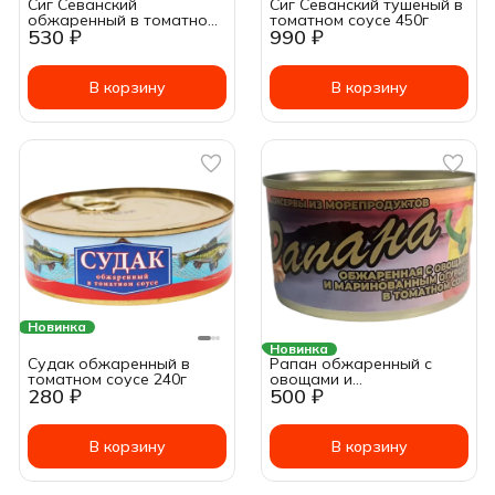
Сиг Севанский
Сиг Севанский тушеный в
обжаренный в томатном
томатном соусе 450г
530 ₽
990 ₽
соусе 240г
В корзину
В корзину
Новинка
Новинка
Судак обжаренный в
Рапан обжаренный с
томатном соусе 240г
овощами и
280 ₽
500 ₽
маринованным огурцом в
томатном соусе ~ 240г
В корзину
В корзину