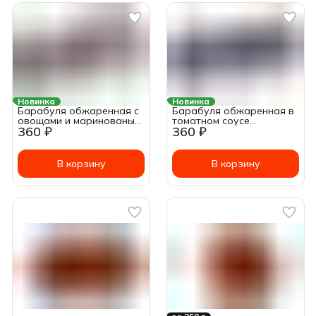
Новинка
Новинка
Барабуля обжаренная с
Барабуля обжаренная в
овощами и маринованым
томатном соусе
360 ₽
360 ₽
огурцом в томатном
(султанка черноморская)
соусе (султанка
~ 240г
черноморская) ~ 240г
В корзину
В корзину