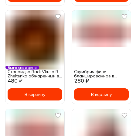
Выгодная цена
Ставридка Radi Vkusa R.
Скумбрия филе
Zheltenko обжаренный в
бланшированное в
480 ₽
280 ₽
томатном соусе 215 г
томатном соусе 175г
В корзину
В корзину