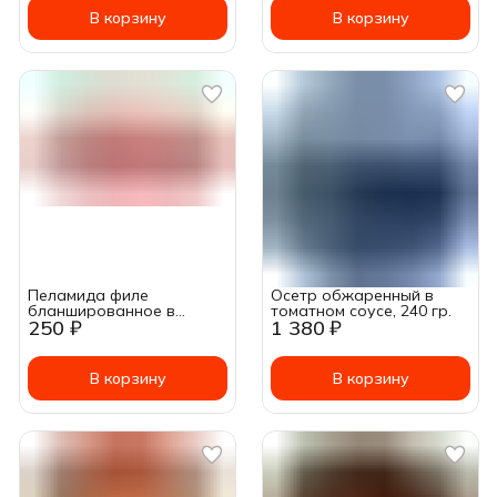
В корзину
В корзину
Пеламида филе
Осетр обжаренный в
бланшированное в
томатном соусе, 240 гр.
250 ₽
1 380 ₽
томатном соусе 175г
В корзину
В корзину