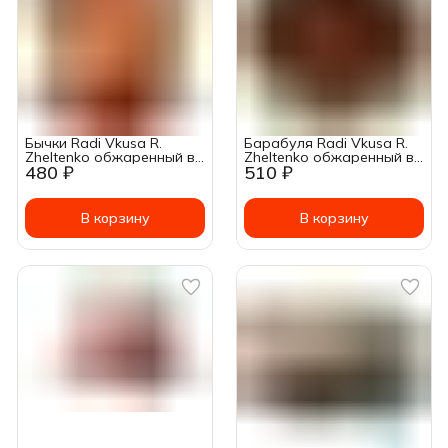
Бычки Radi Vkusa R.
Барабуля Radi Vkusa R.
Zheltenko обжаренный в
Zheltenko обжаренный в
480 ₽
510 ₽
томатном соусе 215 г
томатном соусе 215 г
В корзину
В корзину