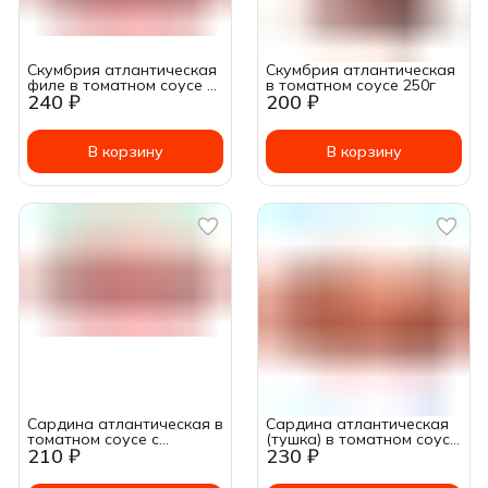
Скумбрия атлантическая
Скумбрия атлантическая
филе в томатном соусе с
в томатном соусе 250г
240 ₽
200 ₽
овощами 175г
В корзину
В корзину
Сардина атлантическая в
Сардина атлантическая
томатном соусе с
(тушка) в томатном соусе
210 ₽
230 ₽
овощами 175г
бланшированная ~ 175г