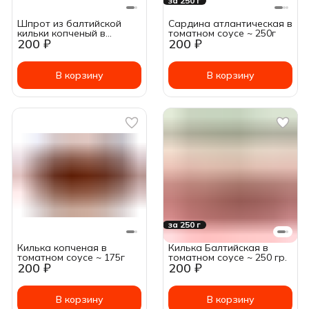
за 250 г
Шпрот из балтийской
Сардина атлантическая в
кильки копченый в
томатном соусе ~ 250г
200 ₽
200 ₽
томатном соусе ~ 175 гр.
В корзину
В корзину
за 250 г
Килька копченая в
Килька Балтийская в
томатном соусе ~ 175г
томатном соусе ~ 250 гр.
200 ₽
200 ₽
В корзину
В корзину