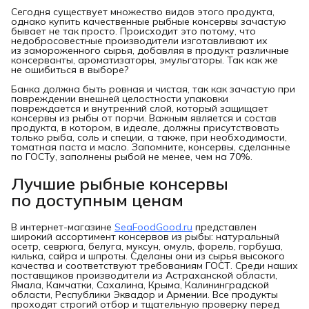
Сегодня существует множество видов этого продукта,
однако купить качественные рыбные консервы зачастую
бывает не так просто. Происходит это потому, что
недобросовестные производители изготавливают их
из замороженного сырья, добавляя в продукт различные
консерванты, ароматизаторы, эмульгаторы. Так как же
не ошибиться в выборе?
Банка должна быть ровная и чистая, так как зачастую при
повреждении внешней целостности упаковки
повреждается и внутренний слой, который защищает
консервы из рыбы от порчи. Важным является и состав
продукта, в котором, в идеале, должны присутствовать
только рыба, соль и специи, а также, при необходимости,
томатная паста и масло. Запомните, консервы, сделанные
по ГОСТу, заполнены рыбой не менее, чем на 70%.
Лучшие рыбные консервы
по доступным ценам
В интернет-магазине
SeaFoodGood.ru
представлен
широкий ассортимент консервов из рыбы: натуральный
осетр, севрюга, белуга, муксун, омуль, форель, горбуша,
килька, сайра и шпроты. Сделаны они из сырья высокого
качества и соответствуют требованиям ГОСТ. Среди наших
поставщиков производители из Астраханской области,
Ямала, Камчатки, Сахалина, Крыма, Калининградской
области, Республики Эквадор и Армении. Все продукты
проходят строгий отбор и тщательную проверку перед