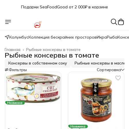
Подарки SeaFoodGood от 2 000₽ в корзине
🔥 3% дополнительная скидка
при оплате наличными
🎁 Бесплатная доставка при заказе от 5 000 руб.
Колумбус
Коллекция бескрайних просторов
Икра
Рыба
Конс
Главная
›
Рыбные консервы в томате
Рыбные консервы в томате
Консервы в собственном соку
Рыбные консервы в масле
Фильтры
Сортировка
Новинка
Новинка