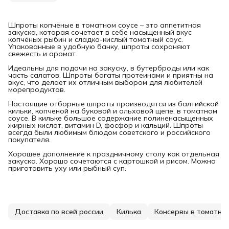
Шпроты копчёные в томатном соусе – это аппетитная
закуска, которая сочетает в себе насыщенный вкус
копчёных рыбин и сладко-кислый томатный соус.
Упакованные в удобную банку, шпроты сохраняют
свежесть и аромат.
Идеальны для подачи на закуску, в бутерброды или как
часть салатов. Шпроты богаты протеинами и приятны на
вкус, что делает их отличным выбором для любителей
морепродуктов.
Настоящие отборные шпроты производятся из балтийской
кильки, копченой на буковой и ольховой щепе, в томатном
соусе. В кильке большое содержание полиненасыщенных
жирных кислот, витамин D, фосфор и кальций. Шпроты
всегда были любимым блюдом советского и российского
покупателя.
Хорошее дополнение к праздничному столу как отдельная
закуска. Хорошо сочетаются с картошкой и рисом. Можно
приготовить уху или рыбный суп.
Доставка по всей россии
Килька
Консервы в томатном