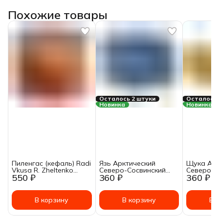
Похожие товары
Осталось 2 штуки
Осталось 
Новинка
Новинка
Пиленгас (кефаль) Radi
Язь Арктический
Щука Арк
Vkusa R. Zheltenko
Северо-Сосвинский
Северо-С
550 ₽
360 ₽
360 ₽
обжаренный в
натуральный 230г
натураль
томатном соусе 215 г
В корзину
В корзину
В 