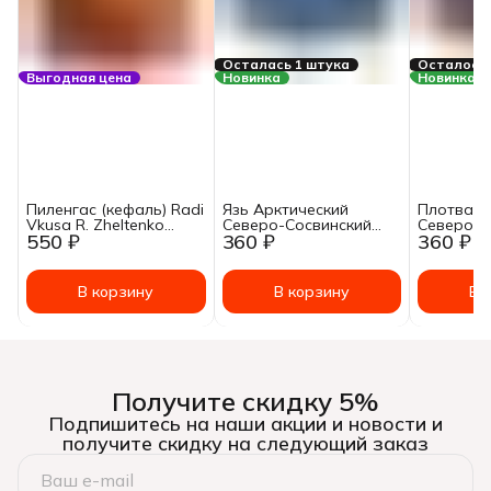
Осталась 1 штука
Осталось 
Выгодная цена
Новинка
Новинка
Пиленгас (кефаль) Radi
Язь Арктический
Плотва А
Vkusa R. Zheltenko
Северо-Сосвинский
Северо-С
550 ₽
360 ₽
360 ₽
обжаренный в
натуральный 230г
натураль
томатном соусе 215 г
В корзину
В корзину
В 
Получите скидку 5%
Подпишитесь на наши акции и новости и
получите скидку на следующий заказ