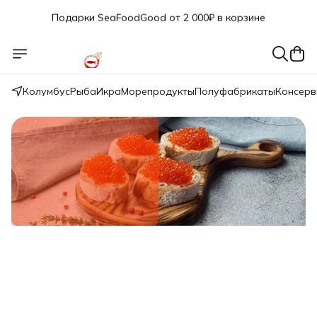
Подарки SeaFoodGood от 2 000₽ в корзине
🔥 3% дополнительная скидка
при оплате наличными
🎁 Бесплатная доставка при заказе от 5 000 руб.
Колумбус
Рыба
Икра
Морепродукты
Полуфабрикаты
Консер
Свежий вылов!
Икра красная нерки малосол 200г