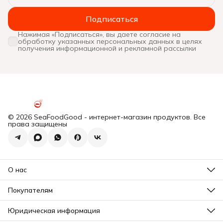
Подписаться
Нажимая «Подписаться», вы даете согласие на
обработку указанных персональных данных в целях
получения информационной и рекламной рассылки
© 2026 SeaFoodGood - интернет-магазин продуктов. Все
права защищены
О нас
Все новости
Почему мы?
Покупателям
Отзывы
Действующие акции
Программа лояльности
Юридическая информация
Подарочная карта