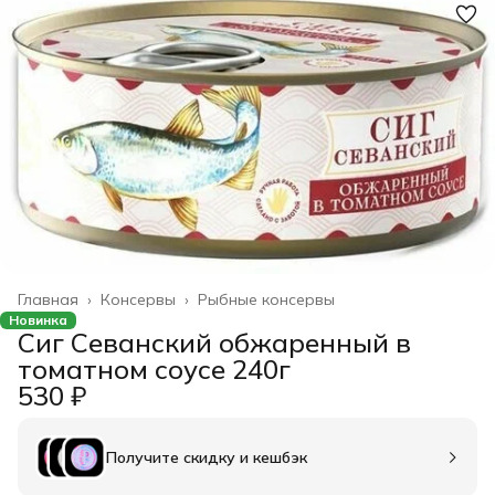
Главная
›
Консервы
›
Рыбные консервы
Новинка
Сиг Севанский обжаренный в
томатном соусе 240г
530 ₽
Получите скидку и кешбэк