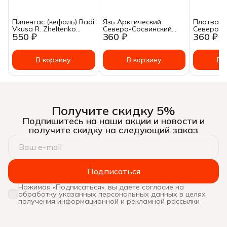
Пиленгас (кефаль) Radi
Язь Арктический
Плотва А
Vkusa R. Zheltenko
Северо-Сосвинский
Северо-С
550 ₽
360 ₽
360 ₽
обжаренный в
натуральный 230г
натураль
томатном соусе 215 г
В корзину
В корзину
В 
Получите скидку 5%
Подпишитесь на наши акции и новости и
получите скидку на следующий заказ
Подписаться
Нажимая «Подписаться», вы даете согласие на
обработку указанных персональных данных в целях
получения информационной и рекламной рассылки