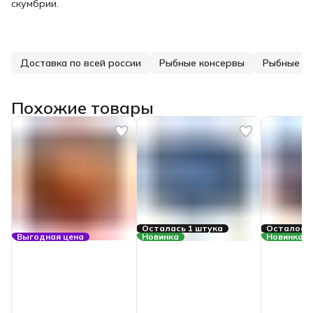
скумбрии.
Доставка по всей россии
Рыбные консервы
Рыбные к
Похожие товары
Осталась 1 штука
Осталось 
Выгодная цена
Новинка
Новинка