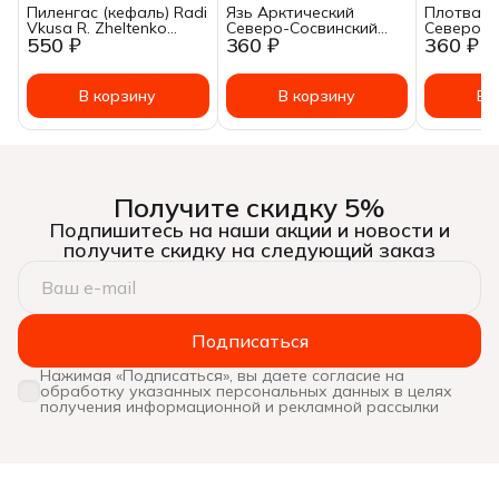
Пиленгас (кефаль) Radi
Язь Арктический
Плотва А
Vkusa R. Zheltenko
Северо-Сосвинский
Северо-С
550 ₽
360 ₽
360 ₽
обжаренный в
натуральный 230г
натураль
томатном соусе 215 г
В корзину
В корзину
В 
Получите скидку 5%
Подпишитесь на наши акции и новости и
получите скидку на следующий заказ
Подписаться
Нажимая «Подписаться», вы даете согласие на
обработку указанных персональных данных в целях
получения информационной и рекламной рассылки