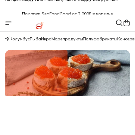
Подарки SeaFoodGood от 2 000₽ в корзине
🔥 3% дополнительная скидка
при оплате наличными
🎁 Бесплатная доставка при заказе от 5 000 руб.
Колумбус
Рыба
Икра
Морепродукты
Полуфабрикаты
Консер
Свежий вылов!
Икра красная нерки малосол 200г