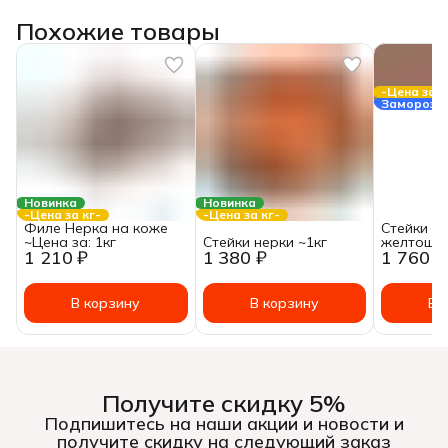
Похожие товары
-Цена за к
Заморозк
Новинка
Новинка
-Цена за кг-
-Цена за кг-
Филе Нерка на коже
Стейки и
~Цена за: 1кг
Стейки нерки ~1кг
желтощё
1 210 ₽
1 380 ₽
1 760 ₽
В корзину
В корзину
В 
Получите скидку 5%
Подпишитесь на наши акции и новости и
получите скидку на следующий заказ