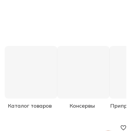
Каталог товаров
Консервы
Припра