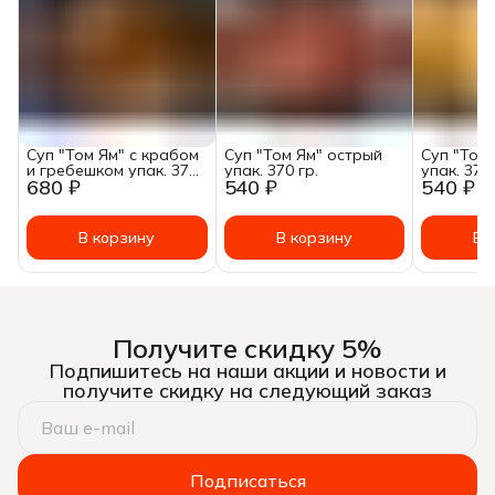
Суп "Том Ям" с крабом
Суп "Том Ям" острый
Суп "Том 
и гребешком упак. 370
упак. 370 гр.
упак. 370 
680 ₽
540 ₽
540 ₽
гр.
В корзину
В корзину
В 
Получите скидку 5%
Подпишитесь на наши акции и новости и
получите скидку на следующий заказ
Подписаться