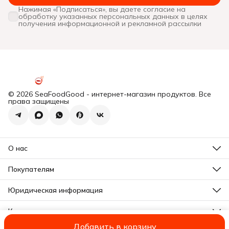
Нажимая «Подписаться», вы даете согласие на
обработку указанных персональных данных в целях
получения информационной и рекламной рассылки
© 2026 SeaFoodGood - интернет-магазин продуктов. Все
права защищены
О нас
Все новости
Почему мы?
Покупателям
Отзывы
Действующие акции
Программа лояльности
Юридическая информация
Подарочная карта
Оплата
Почему мы?
Доставка
Контакты
Отзывы
Правила возврата
Все новости
Адрес
Реквизиты
Добавить в корзину