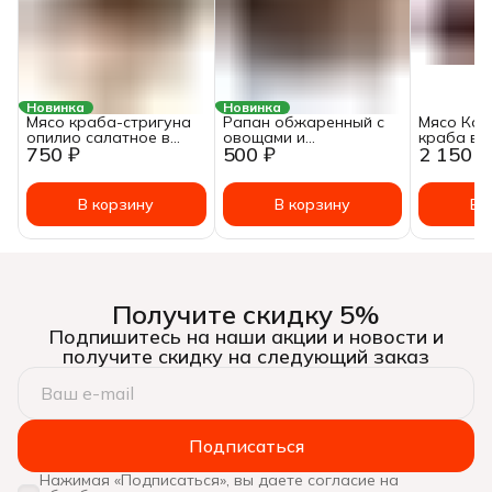
Новинка
Новинка
Мясо краба-стригуна
Рапан обжаренный с
Мясо Кам
опилио салатное в
овощами и
краба в 
750 ₽
500 ₽
2 150 ₽
солевой заливке 120г
маринованным
заливке 
огурцом в томатном
соусе ~ 240г
В корзину
В корзину
В 
Получите скидку 5%
Подпишитесь на наши акции и новости и
получите скидку на следующий заказ
Подписаться
Нажимая «Подписаться», вы даете согласие на