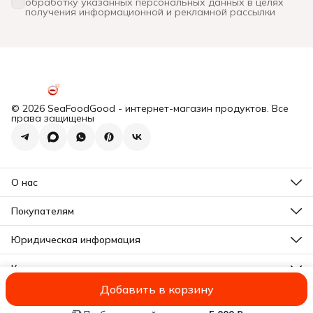
обработку указанных персональных данных в целях
получения информационной и рекламной рассылки
© 2026 SeaFoodGood - интернет-магазин продуктов. Все
права защищены
О нас
Все новости
Почему мы?
Покупателям
Отзывы
Действующие акции
Программа лояльности
Юридическая информация
Подарочная карта
Оплата
Почему мы?
Доставка
Контакты
Отзывы
Правила возврата
Все новости
Адрес
Реквизиты
Добавить в корзину
Московская область, г. Щёлково, Вокзальная улица, дом 1,
Оферта
Оплата
Доставка
Правила возврата
Реквизиты
Оферта
Полити
строение 2.
Политика конфиденциальности