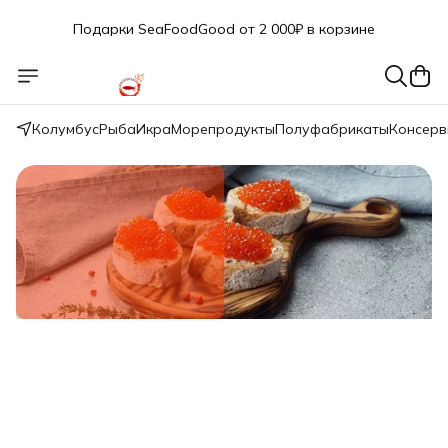
Подарки SeaFoodGood от 2 000₽ в корзине
🔥 3% дополнительная скидка
при оплате наличными
🎁 Бесплатная доставка при заказе от 5 000 руб.
Колумбус
Рыба
Икра
Морепродукты
Полуфабрикаты
Консер
Свежий вылов!
Икра красная нерки малосол 200г