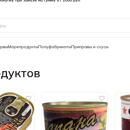
ервы
Морепродукты
Полуфабрикаты
Приправы и соусы
одуктов