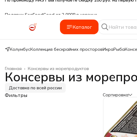
Подарки SeaFoodGood от 2 000₽ в корзине
🔥 3% дополнительная скидка
при оплате наличными
Каталог
🎁 Бесплатная доставка при заказе от 5 000 руб.
Колумбус
Коллекция бескрайних просторов
Икра
Рыба
Конс
Главная
›
Консервы из морепродуктов
Консервы из морепр
Доставка по всей россии
Фильтры
Сортировка