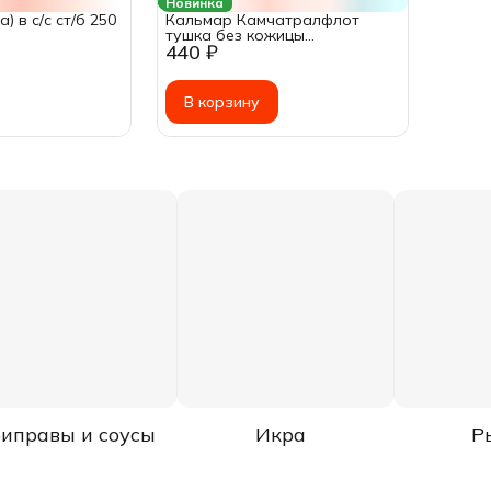
Новинка
) в с/с ст/б 250
Кальмар Камчатралфлот
тушка без кожицы
440 ₽
натуральный, 185г
В корзину
иправы и соусы
Икра
Р