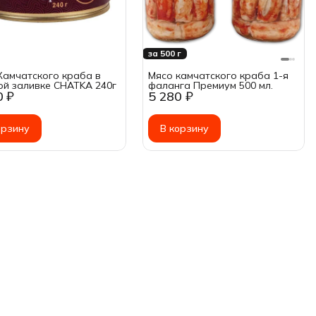
за 500 г
Камчатского краба в
Мясо камчатского краба 1-я
ой заливке CHATKA 240г
фаланга Премиум 500 мл.
0 ₽
5 280 ₽
орзину
В корзину