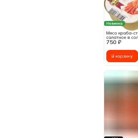
Новинка
Мясо краба-ст
салатное в со
750 ₽
120г
В корзину