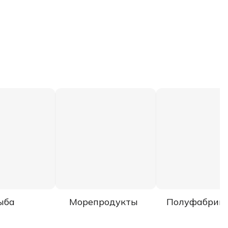
ыба
Морепродукты
Полуфабрик