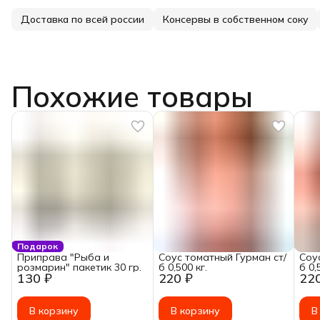
Доставка по всей россии
Консервы в собственном соку
Похожие товары
Подарок
Приправа "Рыба и
Соус томатный Гурман ст/
Соу
розмарин" пакетик 30 гр.
б 0,500 кг.
б 0,
130 ₽
220 ₽
22
В корзину
В корзину
В