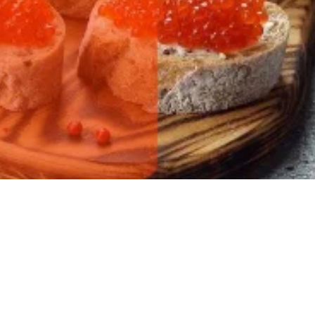
ылов!