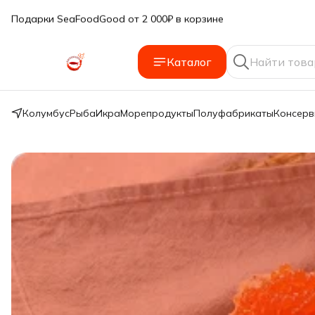
Подарки SeaFoodGood от 2 000₽ в корзине
🔥 3% дополнительная скидка
при оплате наличными
Каталог
🎁 Бесплатная доставка при заказе от 5 000 руб.
Колумбус
Рыба
Икра
Морепродукты
Полуфабрикаты
Консер