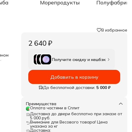
ыба
Морепродукты
Полуфабрик
В избранное
2 640 ₽
ином
Получите скидку и кешбэк
я с
гает
Добавить в корзину
елка
До бесплатной доставки:
5 000 ₽
Преимущества
Оплата частями в Сплит
Доставка до двери бесплатно при заказе от
5 000 руб.
Внимание для Весового товара! Цена
указана за кг
Доставка: