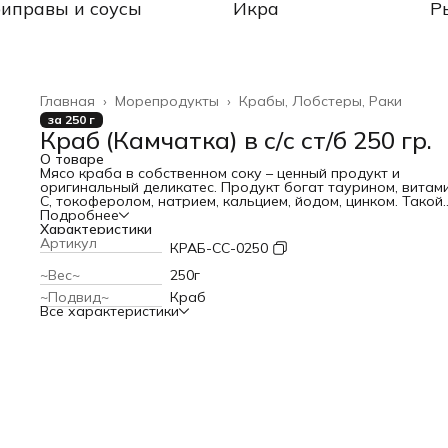
иправы и соусы
Икра
Р
Главная
›
Морепродукты
›
Крабы, Лобстеры, Раки
за 250 г
Краб (Камчатка) в с/с ст/б 250 гр.
О товаре
Мясо краба в собственном соку – ценный продукт и
оригинальный деликатес. Продукт богат таурином, витам
С, токоферолом, натрием, кальцием, йодом, цинком. Такой
состав позволяет заботиться об остроте зрения, боротьс
Подробнее
малокровием и сердечно-сосудистыми заболеваниями.
Характеристики
При своей пользе и оригинальном вкусе мясо краба помо
Артикул
КРАБ-СС-0250
сохранить стройность фигуры. Его невозможно съесть
столько, чтобы растолстеть. Зато высокое содержание б
~Вес~
250г
позволяет быстро насытиться и обеспечить организм
~Подвид~
Краб
«строительным» веществом надолго.
Все характеристики