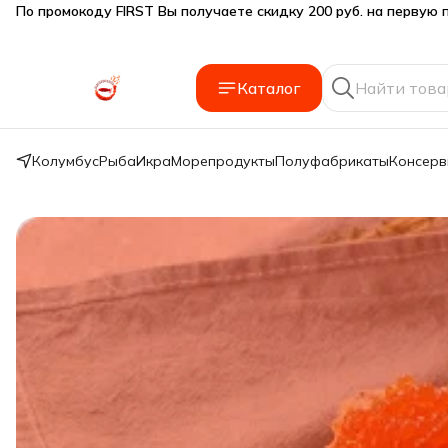
Подарки SeaFoodGood от 2 000₽ в корзине
🔥 3% дополнительная скидка
при оплате наличными
Каталог
🎁 Бесплатная доставка при заказе от 5 000 руб.
Колумбус
Рыба
Икра
Морепродукты
Полуфабрикаты
Консер