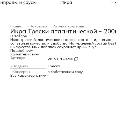
иправы и соусы
Икра
Р
Главная
›
Консервы
›
Рыбные консервы
Икра Трески атлантической ~ 200
О товаре
Икра трески Атлантической высшего сорта — идеальное
сочетание качества и удобства. Натуральный состав без
и искусственных добавок сохраняет яркий вкус
морепродуктов, обогащённый растительным маслом и
Подробнее
минимальной солёностью.
Характеристики
Артикул
ИКР-ТРЕ-0200
~Подвид~
Треска
~Консервы~
в собственном соку
Все характеристики