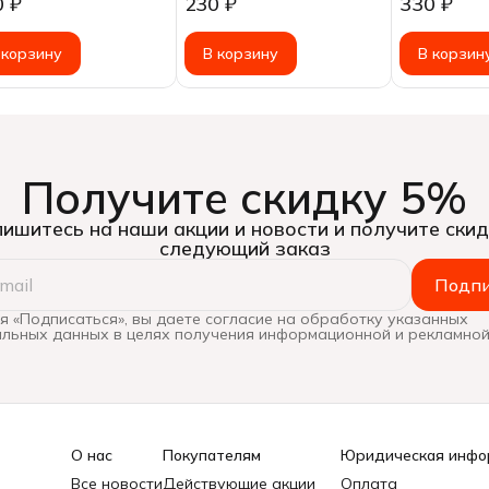
0 ₽
230 ₽
330 ₽
уральная 230гр
заливке, 100г
 корзину
В корзину
В корзин
Получите скидку 5%
ишитесь на наши акции и новости и получите скид
следующий заказ
Подпи
 «Подписаться», вы даете согласие на обработку указанных
льных данных в целях получения информационной и рекламной
О нас
Покупателям
Юридическая инфо
Все новости
Действующие акции
Оплата