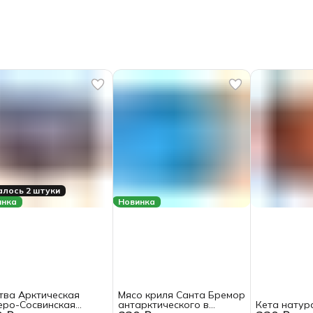
лось 2 штуки
инка
Новинка
тва Арктическая
Мясо криля Санта Бремор
еро-Сосвинская
антарктического в
Кета натура