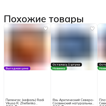
Похожие товары
Осталась 1 штука
Оста
Выгодная цена
Новинка
Нов
Пиленгас (кефаль) Radi
Язь Арктический Северо-
Пло
Vkusa R. Zheltenko
Сосвинский натуральный
Сев