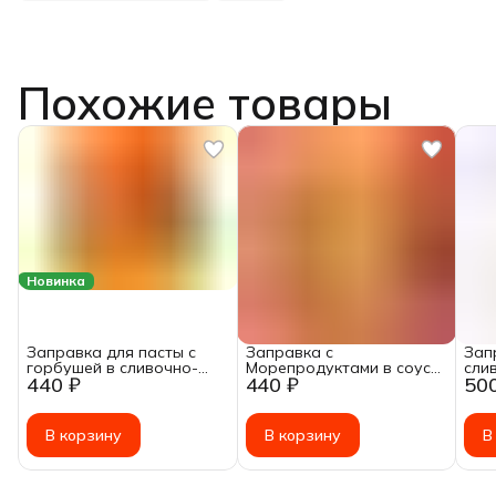
Похожие товары
Новинка
Заправка для пасты с
Заправка с
Зап
горбушей в сливочно-
Морепродуктами в соусе
сли
440 ₽
440 ₽
50
грибном соусе, 200г
Том Ям замороженная,
пас
200г
200
В корзину
В корзину
В