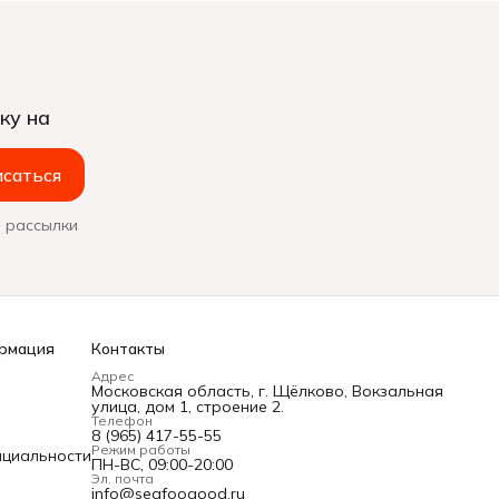
ку на
саться
 рассылки
рмация
Контакты
Адрес
Московская область, г. Щёлково, Вокзальная
улица, дом 1, строение 2.
Телефон
8 (965) 417-55-55
Режим работы
нциальности
ПН-ВС, 09:00-20:00
Эл. почта
info@seafoogood.ru