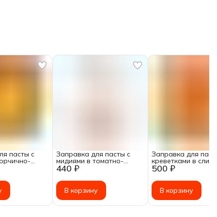
ля пасты с
Заправка для пасты с
Заправка для паст
горчично-
мидиями в томатно-
креветками в слив
440 ₽
500 ₽
соусе
сливочном соусе
чесночном соусе
ая, 200г
замороженная, 200г
замороженная, 200
у
В корзину
В корзину