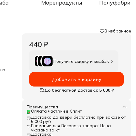
ыба
Морепродукты
Полуфабрик
В избранное
440 ₽
Получите скидку и кешбэк
unnus
рного
е
Добавить в корзину
До бесплатной доставки:
5 000 ₽
Преимущества
Оплата частями в Сплит
Доставка до двери бесплатно при заказе от
5 000 руб.
Внимание для Весового товара! Цена
указана за кг
Доставка: