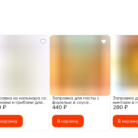
равка из кальмара со
Заправка для пасты с
Заправка д
вками и грибами для
форелью в соусе
минтаем в 
0 ₽
440 ₽
280 ₽
ты замороженная,
Горгонзола
сливочном 
г
замороженная, 200г
замороженн
 корзину
В корзину
В корзин