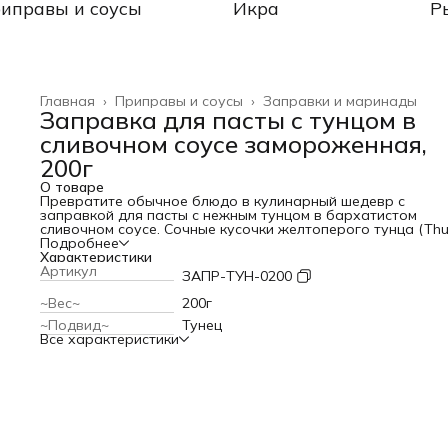
иправы и соусы
Икра
Р
Главная
›
Приправы и соусы
›
Заправки и маринады
Заправка для пасты с тунцом в
сливочном соусе замороженная,
200г
О товаре
Превратите обычное блюдо в кулинарный шедевр с
заправкой для пасты с нежным тунцом в бархатистом
сливочном соусе. Сочные кусочки желтоперого тунца (Th
albacares) в насыщенном соусе с лёгкой пикантностью чё
Подробнее
перца и ароматом лукового порошка - идеальное решени
Характеристики
для быстрого и изысканного ужина.
Артикул
ЗАПР-ТУН-0200
~Вес~
200г
~Подвид~
Тунец
Все характеристики