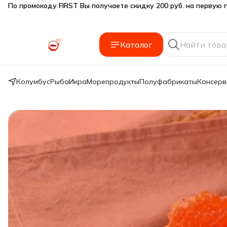
Подарки SeaFoodGood от 2 000₽ в корзине
🔥 3% дополнительная скидка
при оплате наличными
Каталог
🎁 Бесплатная доставка при заказе от 5 000 руб.
Колумбус
Рыба
Икра
Морепродукты
Полуфабрикаты
Консер