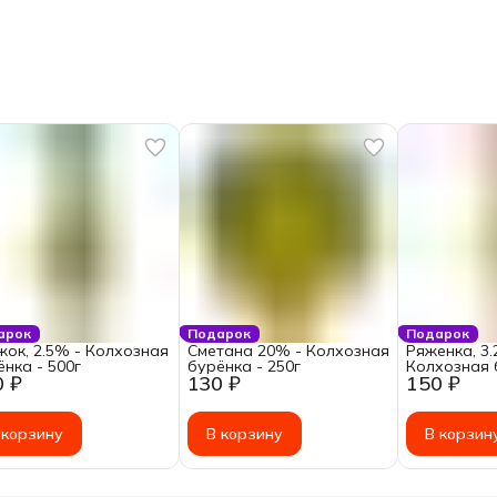
арок
Подарок
Подарок
жок, 2.5% - Колхозная
Сметана 20% - Колхозная
Ряженка, 3.
ёнка - 500г
бурёнка - 250г
Колхозная 
0 ₽
130 ₽
150 ₽
1000г
 корзину
В корзину
В корзин