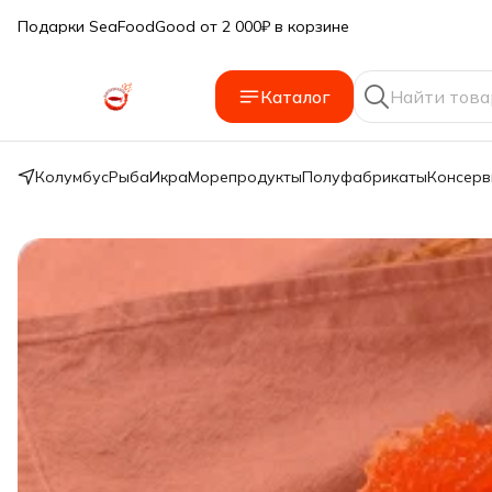
Подарки SeaFoodGood от 2 000₽ в корзине
🔥 3% дополнительная скидка
при оплате наличными
Каталог
🎁 Бесплатная доставка при заказе от 5 000 руб.
Колумбус
Рыба
Икра
Морепродукты
Полуфабрикаты
Консер