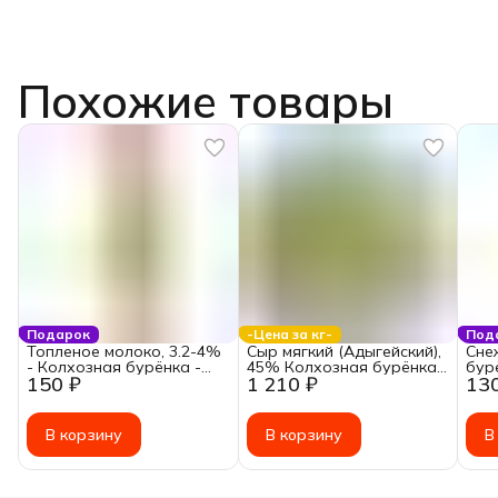
Похожие товары
Подарок
-Цена за кг-
Под
Топленое молоко, 3.2-4%
Сыр мягкий (Адыгейский),
Сне
- Колхозная бурёнка -
45% Колхозная бурёнка
бур
150 ₽
1 210 ₽
13
1000г
~ 300-500г ~Цена за: 1кг
В корзину
В корзину
В