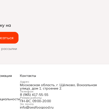
ку на
саться
 рассылки
рмация
Контакты
Адрес
Московская область, г. Щёлково, Вокзальная
улица, дом 1, строение 2.
Телефон
8 (965) 417-55-55
Режим работы
нциальности
ПН-ВС, 09:00-20:00
Эл. почта
info@seafoogood.ru