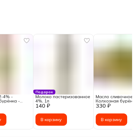
Подарок
2-4% -
Молоко пастеризованное
Масло сливочное 8
бурёнка -
4%, 1л
Колхозная бурёнка
140 ₽
330 ₽
у
В корзину
В корзину