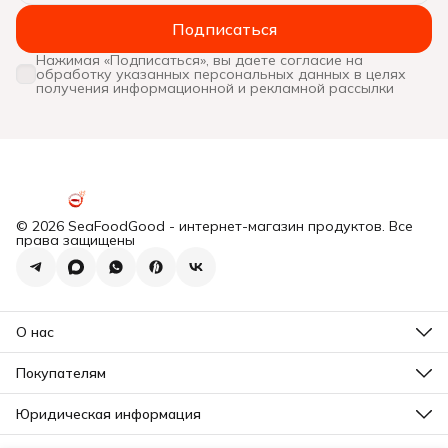
Подписаться
Нажимая «Подписаться», вы даете согласие на
обработку указанных персональных данных в целях
получения информационной и рекламной рассылки
© 2026 SeaFoodGood - интернет-магазин продуктов. Все
права защищены
О нас
Все новости
Почему мы?
Покупателям
Отзывы
Действующие акции
Программа лояльности
Юридическая информация
Подарочная карта
Оплата
Почему мы?