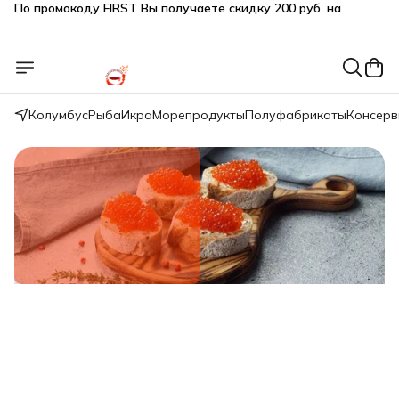
Подарки SeaFoodGood от 2 000₽ в корзине
🔥 3% дополнительная скидка
при оплате наличными
🎁 Бесплатная доставка при заказе от 5 000 руб.
Колумбус
Рыба
Икра
Морепродукты
Полуфабрикаты
Консер
Свежий вылов!
Икра красная нерки малосол 200г