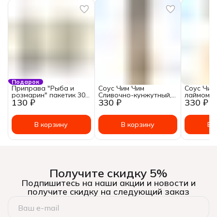
Подарок
Приправа "Рыба и
Соус Чим Чим
Соус Чим
розмарин" пакетик 30
Сливочно-кунжутный,
лаймом, 2
130 ₽
330 ₽
330 ₽
гр.
180г
В корзину
В корзину
В 
Получите скидку 5%
Подпишитесь на наши акции и новости и
получите скидку на следующий заказ