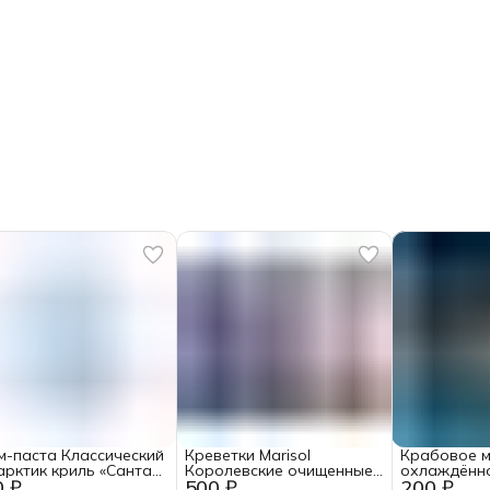
м-паста Классический
Креветки Marisol
Крабовое 
арктик криль «Санта
Королевские очищенные
охлаждённо
0 ₽
500 ₽
200 ₽
мор» 150 г
150+ замороженные 250 г
море Салат