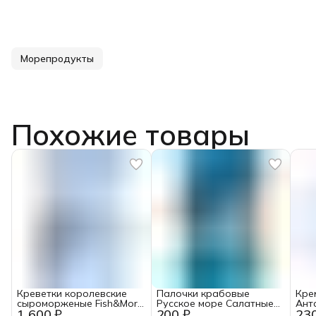
Морепродукты
Похожие товары
Креветки королевские
Палочки крабовые
Кре
сыроморженые Fish&More
Русское море Салатные
Ант
1 600 ₽
200 ₽
23
очищенные с хвостом
имитация 200г
Бре