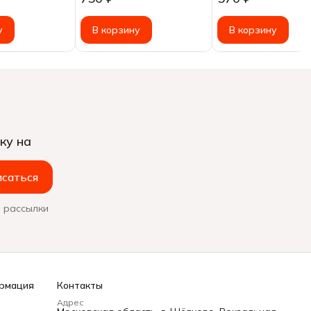
ное, 200г
у
В корзину
В корзину
ку на
саться
 рассылки
рмация
Контакты
Адрес