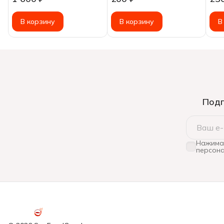
21/25, 1000г
В корзину
В корзину
В
Подп
Нажимая
персона