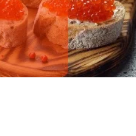
ылов!