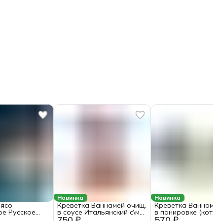
Новинка
Новинка
мясо
Креветка Ваннамей очищ.
Креветка Ваннамей
е Русское
в соусе Итальянский с\м
в панировке (котле
750 ₽
570 ₽
ное
0,4кг*8 1/3,2кг Fish&More
ЭБИ КАЦУ ~300г