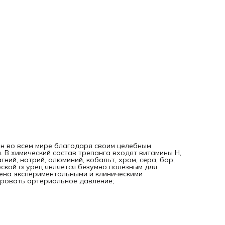
ен во всем мире благодаря своим целебным
. В химический состав трепанга входят витамины H,
 магний, натрий, алюминий, кобальт, хром, сера, бор,
орской огурец является безумно полезным для
ена экспериментальными и клиническими
ировать артериальное давление;