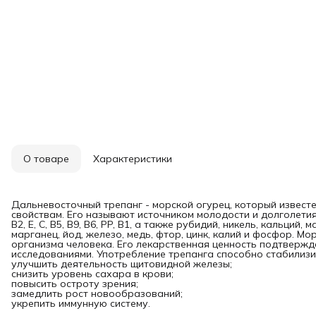
О товаре
Характеристики
Дальневосточный трепанг - морской огурец, который извест
свойствам. Его называют источником молодости и долголетия
B2, E, C, B5, B9, B6, PP, B1, а также рубидий, никель, кальций,
марганец, йод, железо, медь, фтор, цинк, калий и фосфор. М
организма человека. Его лекарственная ценность подтвержд
исследованиями. Употребление трепанга способно стабилиз
улучшить деятельность щитовидной железы;
снизить уровень сахара в крови;
повысить остроту зрения;
замедлить рост новообразований;
укрепить иммунную систему.