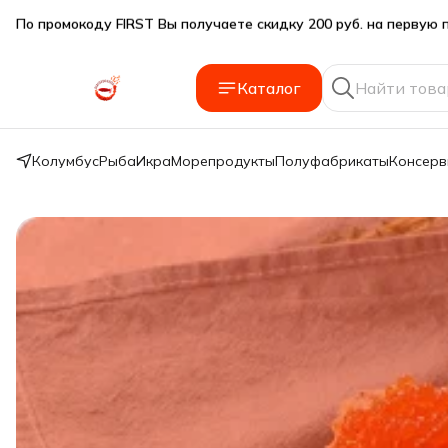
Подарки SeaFoodGood от 2 000₽ в корзине
🔥 3% дополнительная скидка
при оплате наличными
Каталог
🎁 Бесплатная доставка при заказе от 5 000 руб.
Колумбус
Рыба
Икра
Морепродукты
Полуфабрикаты
Консер