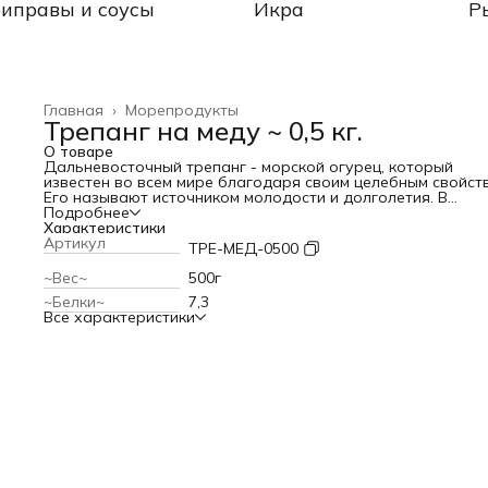
иправы и соусы
Икра
Р
Главная
›
Морепродукты
Трепанг на меду ~ 0,5 кг.
О товаре
Дальневосточный трепанг - морской огурец, который
известен во всем мире благодаря своим целебным свойст
Его называют источником молодости и долголетия. В
химический состав трепанга входят витамины H, B2, E, C, B
Подробнее
B9, B6, PP, B1, а также рубидий, никель, кальций, магний,
Характеристики
натрий, алюминий, кобальт, хром, сера, бор, марганец, йод
Артикул
ТРЕ-МЕД-0500
железо, медь, фтор, цинк, калий и фосфор. Морской огуре
является безумно полезным для организма человека. Его
~Вес~
500г
лекарственная ценность подтверждена экспериментальн
~Белки~
7,3
и клиническими исследованиями. Употребление трепанга
Все характеристики
способно стабилизировать артериальное давление;
улучшить деятельность щитовидной железы;
снизить уровень сахара в крови;
повысить остроту зрения;
замедлить рост новообразований;
укрепить иммунную систему.