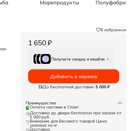
ыба
Морепродукты
Полуфабрик
В избранное
1 650 ₽
вам.
5,
Получите скидку и кешбэк
,
ц
Добавить в корзину
ыми
До бесплатной доставки:
5 000 ₽
Преимущества
Оплата частями в Сплит
Доставка до двери бесплатно при заказе от
5 000 руб.
Внимание для Весового товара! Цена
указана за кг
Доставка: