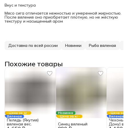
Вкус и текстура
Мясо сига отличается нежностью и умеренной жирностью.
После вяления оно приобретает плотную, но не жёсткую
текстуру и насыщенный аром
Доставка по всей россии
Новинки
Рыба вяленая
Ры
Похожие товары
-Цена за кг-
Новинка
-Цена за к
Вяленая
-Цена за кг-
Вяленая
Пелядь (Якутия)
Чехонь (
вяленая вес.
Синец вяленый
Дону) вял