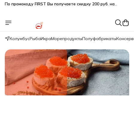
Подарки SeaFoodGood от 2 000₽ в корзине
🔥 3% дополнительная скидка
при оплате наличными
🎁 Бесплатная доставка при заказе от 5 000 руб.
Колумбус
Рыба
Икра
Морепродукты
Полуфабрикаты
Консер
Свежий вылов!
Икра красная нерки малосол 200г