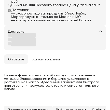
руб.
Внимание для Весового товара! Цена указана за кг
Доставка:
— скоропортящиеся продукты (Икра, Рыба,
Морепродукты) - только по Москве и МО;
— консервы и вяленая рыба — по всей России.
Доставка
О товаре
Характеристики
Нежное филе атлантической сельди, приготовленное
методом бланширования и бережно уложенное в
растительное масло. Идеальный вариант для быстрого
приготовления закусок, салатов или самостоятельного
блюда.
Доставка по всей россии
Рыбные консервы
Рыбные к