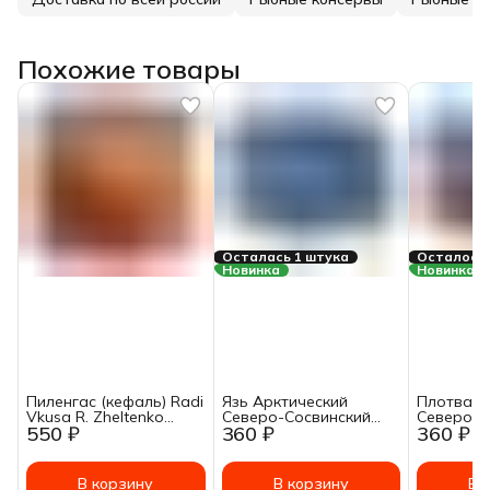
Похожие товары
Осталась 1 штука
Осталось 
Новинка
Новинка
Пиленгас (кефаль) Radi
Язь Арктический
Плотва А
Vkusa R. Zheltenko
Северо-Сосвинский
Северо-С
550 ₽
360 ₽
360 ₽
обжаренный в
натуральный 230г
натураль
томатном соусе 215 г
В корзину
В корзину
В 