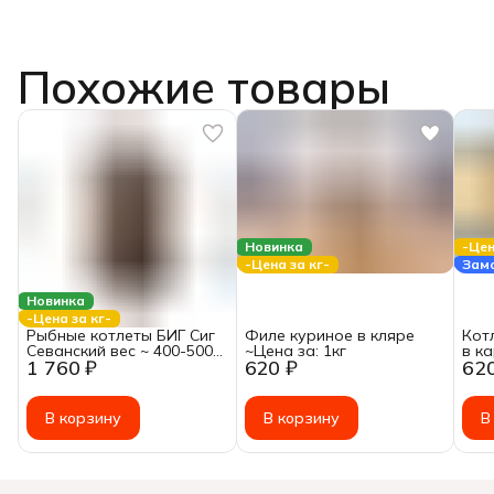
Похожие товары
Новинка
-Цен
-Цена за кг-
Зам
Новинка
-Цена за кг-
Рыбные котлеты БИГ Сиг
Филе куриное в кляре
Кот
Севанский вес ~ 400-500г
~Цена за: 1кг
в к
1 760 ₽
620 ₽
62
~Цена за: 1кг
~Цен
В корзину
В корзину
В