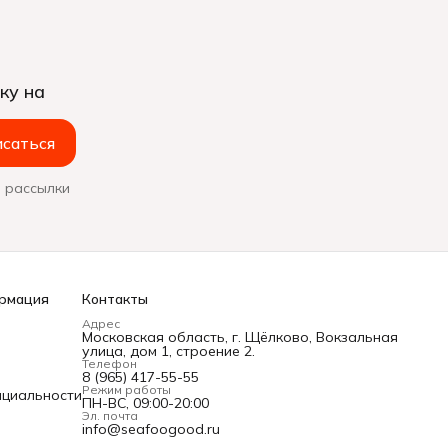
ку на
саться
 рассылки
рмация
Контакты
Адрес
Московская область, г. Щёлково, Вокзальная
улица, дом 1, строение 2.
Телефон
8 (965) 417-55-55
Режим работы
нциальности
ПН-ВС, 09:00-20:00
Эл. почта
info@seafoogood.ru