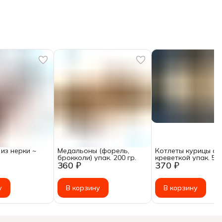
из нерки ~
Медальоны (форель,
Котлеты курицы с
брокколи) упак. 200 гр.
креветкой упак. 500
360 ₽
370 ₽
у
В корзину
В корзину