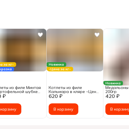
а за кг-
Новинка
орозка
-Цена за кг-
Новинка
леты из филе Минтая
Котлеты из филе
Медальоны 
артофельной шубке
Кальмара в кляре ~Цена
200гр
0 ₽
620 ₽
420 ₽
а за: 1кг
за: 1кг
 корзину
В корзину
В корзин