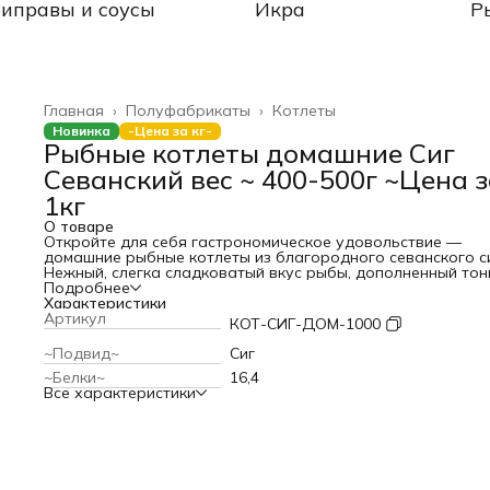
иправы и соусы
Икра
Р
Главная
›
Полуфабрикаты
›
Котлеты
Новинка
-Цена за кг-
Рыбные котлеты домашние Сиг
Севанский вес ~ 400-500г ~Цена з
1кг
О товаре
Откройте для себя гастрономическое удовольствие —
домашние рыбные котлеты из благородного севанского си
Нежный, слегка сладковатый вкус рыбы, дополненный тон
специями, перенесёт вас на берега живописного озера Се
Подробнее
Каждая котлета — это порция настоящего деликатеса,
Характеристики
приготовленного с душой.
Артикул
КОТ-СИГ-ДОМ-1000
~Подвид~
Сиг
~Белки~
16,4
Все характеристики