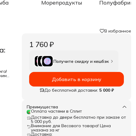
ыба
Морепродукты
Полуфабрик
В избранное
1 760 ₽
а:
Получите скидку и кешбэк
га!
кими
Добавить в корзину
ван.
До бесплатной доставки:
5 000 ₽
Преимущества
Оплата частями в Сплит
Доставка до двери бесплатно при заказе от
5 000 руб.
Внимание для Весового товара! Цена
указана за кг
Доставка: