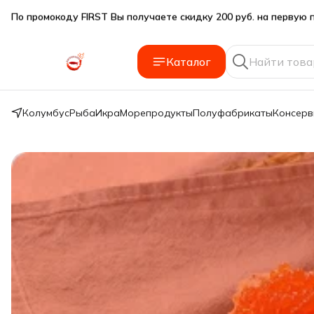
Подарки SeaFoodGood от 2 000₽ в корзине
🔥 3% дополнительная скидка
при оплате наличными
Каталог
🎁 Бесплатная доставка при заказе от 5 000 руб.
Колумбус
Рыба
Икра
Морепродукты
Полуфабрикаты
Консер