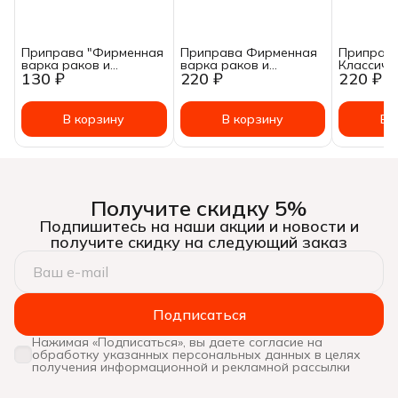
Приправа "Фирменная
Приправа Фирменная
Приправ
варка раков и
варка раков и
Классиче
130 ₽
220 ₽
220 ₽
креветок" пакетик 50
креветок Специология
раков и 
гр.
150 гр
Специоло
В корзину
В корзину
В 
Получите скидку 5%
Подпишитесь на наши акции и новости и
получите скидку на следующий заказ
Подписаться
Нажимая «Подписаться», вы даете согласие на
обработку указанных персональных данных в целях
получения информационной и рекламной рассылки