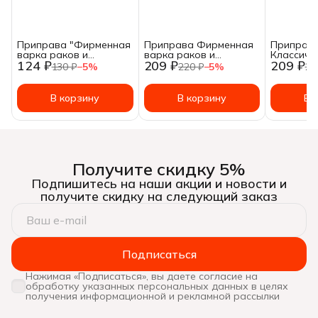
Приправа "Фирменная
Приправа Фирменная
Приправ
варка раков и
варка раков и
Классиче
124 ₽
209 ₽
209 ₽
креветок" пакетик 50
креветок Специология
раков и 
130 ₽
−
5
%
220 ₽
−
5
%
22
гр.
150 гр
Специоло
В корзину
В корзину
В 
Получите скидку 5%
Подпишитесь на наши акции и новости и
получите скидку на следующий заказ
Подписаться
Нажимая «Подписаться», вы даете согласие на
обработку указанных персональных данных в целях
получения информационной и рекламной рассылки