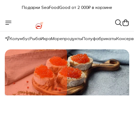
Подарки SeaFoodGood от 2 000₽ в корзине
🔥 3% дополнительная скидка
при оплате наличными
🎁 Бесплатная доставка при заказе от 5 000 руб.
Колумбус
Рыба
Икра
Морепродукты
Полуфабрикаты
Консер
Свежий вылов!
Икра красная нерки малосол 200г