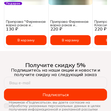
Подарок
Приправа "Фирменная
Приправа Фирменная
Приправ
варка раков и
варка раков и
Классиче
130 ₽
220 ₽
220 ₽
креветок" пакетик 50
креветок Специология
раков и 
гр.
150 гр
Специоло
В корзину
В корзину
В 
Получите скидку 5%
Подпишитесь на наши акции и новости и
получите скидку на следующий заказ
Подписаться
Нажимая «Подписаться», вы даете согласие на
обработку указанных персональных данных в целях
получения информационной и рекламной рассылки