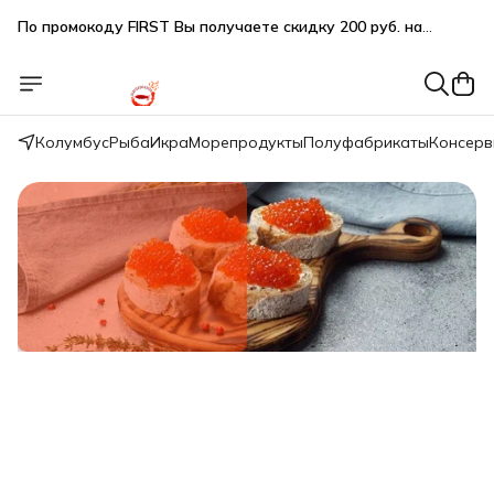
По промокоду FIRST Вы получаете скидку 200 руб. на
первую покупку при заказе на сумму от 2000 руб.
Подарки SeaFoodGood от 2 000₽ в корзине
🔥 3% дополнительная скидка
при оплате наличными
Колумбус
Рыба
Икра
Морепродукты
Полуфабрикаты
Консер
🎁 Бесплатная доставка при заказе от 5 000 руб.
Свежий вылов!
Икра красная нерки малосол 200г