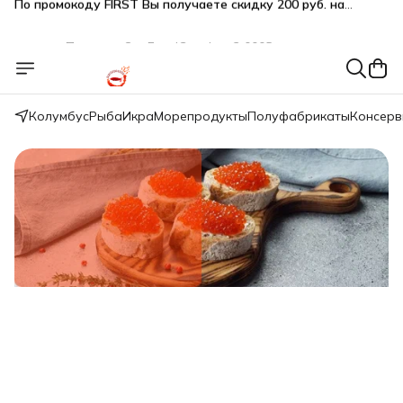
Подарки SeaFoodGood от 2 000₽ в корзине
🔥 3% дополнительная скидка
при оплате наличными
🎁 Бесплатная доставка при заказе от 5 000 руб.
Колумбус
Рыба
Икра
Морепродукты
Полуфабрикаты
Консер
Свежий вылов!
Икра красная нерки малосол 200г