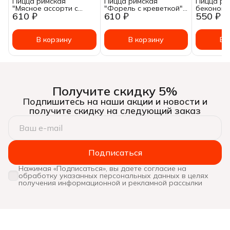
Пицца римская
Пицца римская
Пицца ри
"Мясное ассорти с
"Форель с креветкой"
беконом 
610 ₽
610 ₽
550 ₽
соусом барбекю", зам.
в соусе Манго (сердце),
охотничь
450г
зам.460г
колбаска
сладким с
440г
В корзину
В корзину
В 
Получите скидку 5%
Подпишитесь на наши акции и новости и
получите скидку на следующий заказ
Подписаться
Нажимая «Подписаться», вы даете согласие на
обработку указанных персональных данных в целях
получения информационной и рекламной рассылки