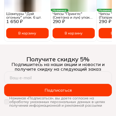
Новинка
Новинка
Шампуры "Дай
Чипсы "Принглс"
Чипсы "П
огоньку" упак. 6 шт.
(Сметана и лук) упак.
(Паприка)
1 650 ₽
290 ₽
290 ₽
165 гр.
В корзину
В корзину
В 
Получите скидку 5%
Подпишитесь на наши акции и новости и
получите скидку на следующий заказ
Подписаться
Нажимая «Подписаться», вы даете согласие на
обработку указанных персональных данных в целях
получения информационной и рекламной рассылки