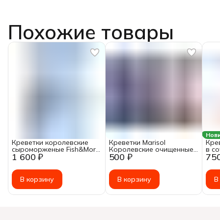
Похожие товары
Нов
Креветки королевские
Креветки Marisol
Кре
сыроморженые Fish&More
Королевские очищенные
в с
1 600 ₽
500 ₽
75
очищенные с хвостом
150+ замороженные 250 г
0,4к
21/25, 1000г
В корзину
В корзину
В