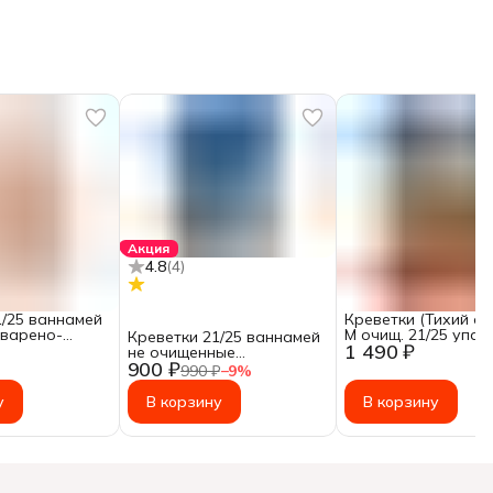
Акция
4.8
(
4
)
1/25 ваннамей
Креветки (Тихий ок
варено-
М очищ. 21/25 упак. 
Креветки 21/25 ваннамей
1 490 ₽
на хвосте ~
не очищенные
900 ₽
сыромороженые без
990 ₽
−
9
%
головы
у
В корзину
В корзину