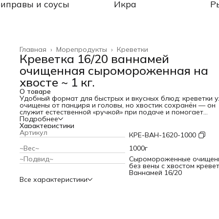
иправы и соусы
Икра
Р
Главная
›
Морепродукты
›
Креветки
Креветка 16/20 ваннамей
очищенная сыромороженная на
хвосте ~ 1 кг.
О товаре
Удобный формат для быстрых и вкусных блюд: креветки 
очищены от панциря и головы, но хвостик сохранён — он
служит естественной «ручкой» при подаче и помогает
сохранить форму при жарке или запекании.
Подробнее
Характеристики
Артикул
КРЕ-ВАН-1620-1000
~Вес~
1000г
~Подвид~
Сыромороженные очищен
без вены с хвостом креве
Ваннамей 16/20
Все характеристики