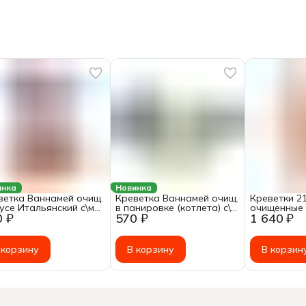
инка
Новинка
ветка Ваннамей очищ.
Креветка Ваннамей очищ.
Креветки 2
оусе Итальянский с\м
в панировке (котлета) с\м
очищенные 
0 ₽
570 ₽
1 640 ₽
г*8 1/3,2кг Fish&More
ЭБИ КАЦУ ~300г
мороженая 
1кг
 корзину
В корзину
В корзин