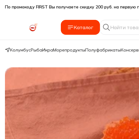
Подарки SeaFoodGood от 2 000₽ в корзине
🔥 3% дополнительная скидка
при оплате наличными
Каталог
🎁 Бесплатная доставка при заказе от 5 000 руб.
Колумбус
Рыба
Икра
Морепродукты
Полуфабрикаты
Консер