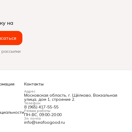
ку на
саться
 рассылки
рмация
Контакты
Адрес
Московская область, г. Щёлково, Вокзальная
улица, дом 1, строение 2.
Телефон
8 (965) 417-55-55
Режим работы
нциальности
ПН-ВС, 09:00-20:00
Эл. почта
info@seafoogood.ru