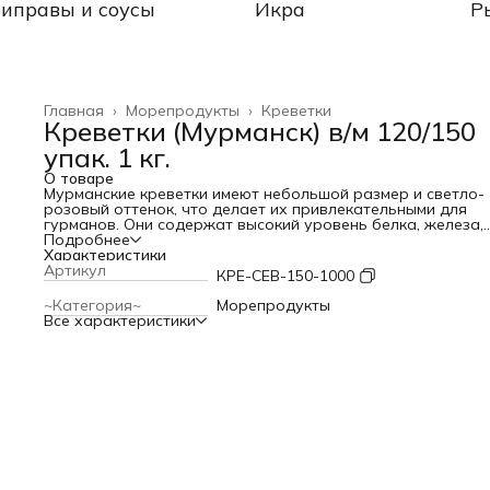
иправы и соусы
Икра
Р
Главная
›
Морепродукты
›
Креветки
Креветки (Мурманск) в/м 120/150
упак. 1 кг.
О товаре
Мурманские креветки имеют небольшой размер и светло-
розовый оттенок, что делает их привлекательными для
гурманов. Они содержат высокий уровень белка, железа,
цинка, витаминов группы В и Омега-3 жирных кислот, что
Подробнее
делает их ценным источником питательных веществ.
Характеристики
Эти креветки обладают нежным и слегка сладковатым вк
Артикул
КРЕ-СЕВ-150-1000
с легким морским оттенком. Они идеально подходят для
приготовления различных блюд: от салатов и закусок до
~Категория~
Морепродукты
горячих блюд и пасты. Мурманские креветки можно готов
Все характеристики
на гриле, варить, жарить или запекать - они сохранят св
сочность и аромат.
Благодаря своей свежести и высокому качеству, мурманс
креветки являются популярным выбором как для
повседневного потребления, так и для особых случаев. И
уникальный вкус и питательные свойства обязательно
порадуют даже самых требовательных гурманов.