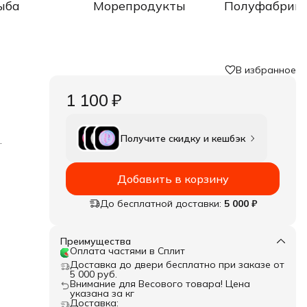
ыба
Морепродукты
Полуфабрик
В избранное
1 100 ₽
Получите скидку и кешбэк
усом
Добавить в корзину
ить
До бесплатной доставки:
5 000 ₽
ою
кие
Преимущества
х
Оплата частями в Сплит
Доставка до двери бесплатно при заказе от
5 000 руб.
Внимание для Весового товара! Цена
указана за кг
Доставка: