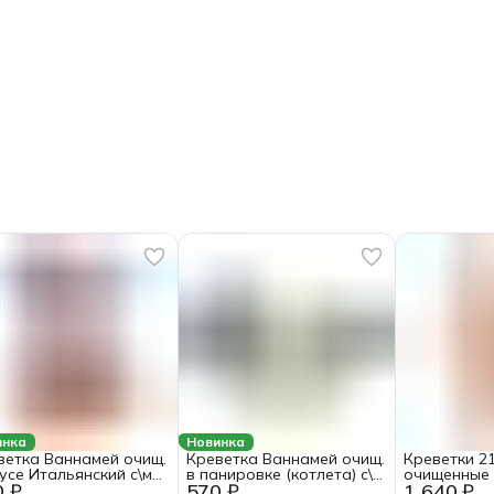
инка
Новинка
ветка Ваннамей очищ.
Креветка Ваннамей очищ.
Креветки 2
оусе Итальянский с\м
в панировке (котлета) с\м
очищенные 
0 ₽
570 ₽
1 640 ₽
г*8 1/3,2кг Fish&More
ЭБИ КАЦУ ~300г
мороженая 