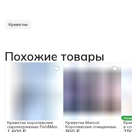
Креветки
Похожие товары
Нов
Креветки королевские
Креветки Marisol
Кре
сыроморженые Fish&More
Королевские очищенные
в с
1 600 ₽
500 ₽
75
очищенные с хвостом
150+ замороженные 250 г
0,4к