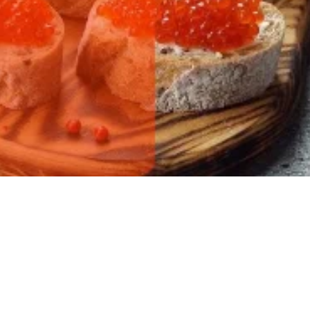
ылов!