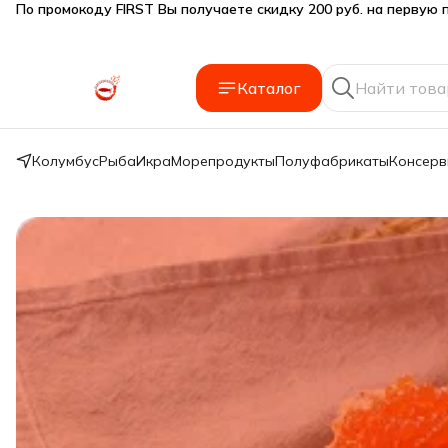
Подарки SeaFoodGood от 2 000₽ в корзине
🔥 3% дополнительная скидка
при оплате наличными
Каталог
🎁 Бесплатная доставка при заказе от 5 000 руб.
Колумбус
Рыба
Икра
Морепродукты
Полуфабрикаты
Консер