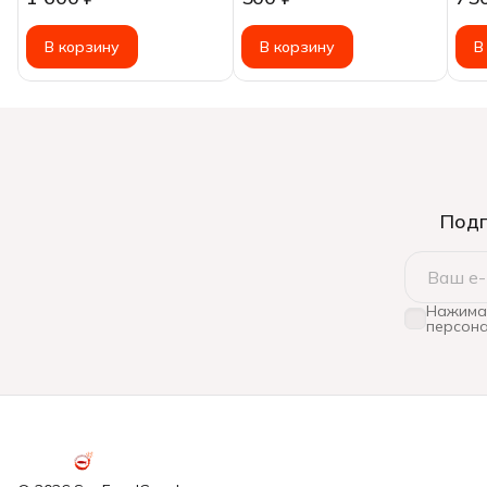
21/25, 1000г
В корзину
В корзину
В
Подп
Нажимая
персона