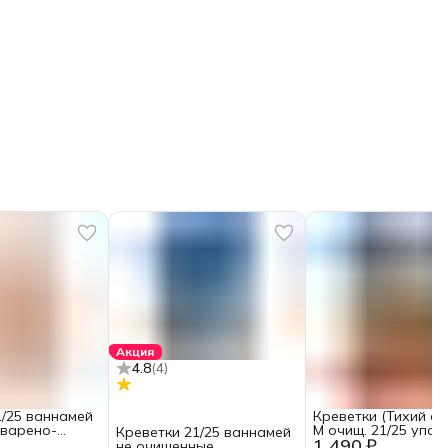
Акция
4.8
(
4
)
1/25 ваннамей
Креветки (Тихий ок
варено-
М очищ. 21/25 упак. 
Креветки 21/25 ваннамей
1 490 ₽
на хвосте ~
не очищенные