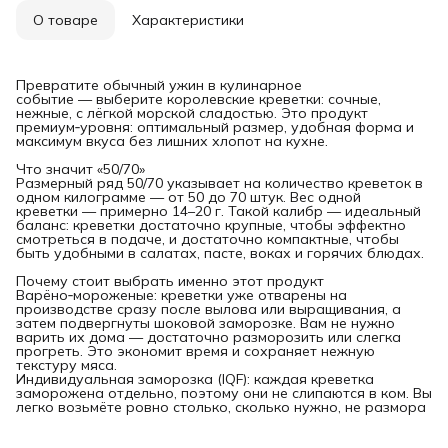
О товаре
Характеристики
Превратите обычный ужин в кулинарное
событие — выберите королевские креветки: сочные,
нежные, с лёгкой морской сладостью. Это продукт
премиум‑уровня: оптимальный размер, удобная форма и
максимум вкуса без лишних хлопот на кухне.
Что значит «50/70»
Размерный ряд 50/70 указывает на количество креветок в
одном килограмме — от 50 до 70 штук. Вес одной
креветки — примерно 14–20 г. Такой калибр — идеальный
баланс: креветки достаточно крупные, чтобы эффектно
смотреться в подаче, и достаточно компактные, чтобы
быть удобными в салатах, пасте, воках и горячих блюдах.
Почему стоит выбрать именно этот продукт
Варёно‑мороженые: креветки уже отварены на
производстве сразу после вылова или выращивания, а
затем подвергнуты шоковой заморозке. Вам не нужно
варить их дома — достаточно разморозить или слегка
прогреть. Это экономит время и сохраняет нежную
текстуру мяса.
Индивидуальная заморозка (IQF): каждая креветка
заморожена отдельно, поэтому они не слипаются в ком. Вы
легко возьмёте ровно столько, сколько нужно, не размора