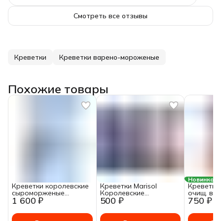
Смотреть все отзывы
Креветки
Креветки варено-мороженые
Похожие товары
Новинка
Креветки королевские
Креветки Marisol
Креветка
сыроморженые
Королевские
очищ. в с
1 600 ₽
500 ₽
750 ₽
Fish&More очищенные с
очищенные 150+
Итальянск
хвостом 21/25, 1000г
замороженные 250 г
1/3,2кг F