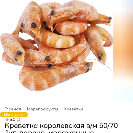
Главная
›
Морепродукты
›
Креветки
-Цена за кг-
5.0
(
1
)
Креветка королевская в/м 50/70
1кг, варено-мороженные,