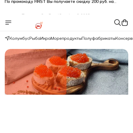
Подарки SeaFoodGood от 2 000₽ в корзине
🔥 3% дополнительная скидка
при оплате наличными
🎁 Бесплатная доставка при заказе от 5 000 руб.
Колумбус
Рыба
Икра
Морепродукты
Полуфабрикаты
Консер
Свежий вылов!
Икра красная нерки малосол 200г