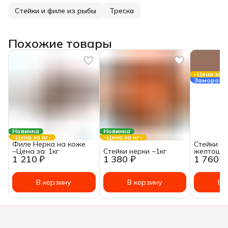
Стейки и филе из рыбы
Треска
Похожие товары
-Цена за к
Заморозк
Новинка
Новинка
-Цена за кг-
-Цена за кг-
Филе Нерка на коже
Стейки и
~Цена за: 1кг
Стейки нерки ~1кг
желтощё
1 210 ₽
1 380 ₽
1 760 ₽
В корзину
В корзину
В 