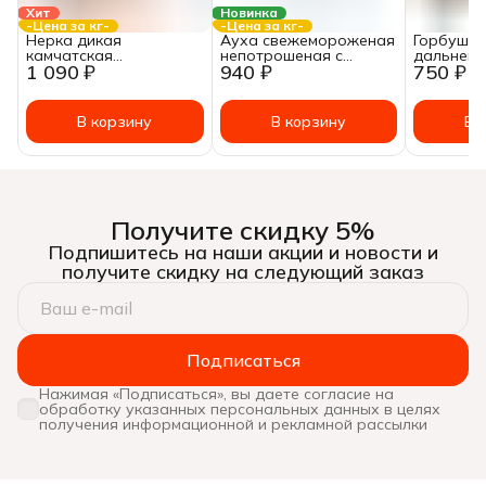
Хит
Новинка
-Цена за кг-
-Цена за кг-
Нерка дикая
Ауха свежемороженая
Горбуша
камчатская
непотрошеная с
дальнево
1 090 ₽
940 ₽
750 ₽
потрошеная без
головой ~ 0,3 - 0,7кг
головы, 
головы ~ 2 - 2,5кг
блочная 
1-1,5кг
В корзину
В корзину
В 
Получите скидку 5%
Подпишитесь на наши акции и новости и
получите скидку на следующий заказ
Подписаться
Нажимая «Подписаться», вы даете согласие на
обработку указанных персональных данных в целях
получения информационной и рекламной рассылки