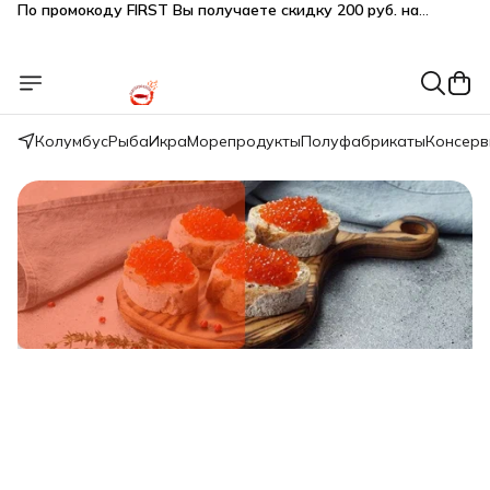
Подарки SeaFoodGood от 2 000₽ в корзине
🔥 3% дополнительная скидка
при оплате наличными
🎁 Бесплатная доставка при заказе от 5 000 руб.
Колумбус
Рыба
Икра
Морепродукты
Полуфабрикаты
Консер
Свежий вылов!
Икра красная нерки малосол 200г