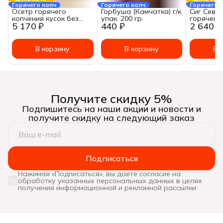
Горячего копч
Горячего копч
Горячего 
Осетр горячего
Горбуша (Камчатка) г/к
Сиг Сева
копчения кусок без
упак. 200 гр.
горячего
5 170 ₽
440 ₽
2 640 ₽
кожи ~ 350-450 гр.
250-250 г
~Цена за: 1кг
В корзину
В корзину
В 
Получите скидку 5%
Подпишитесь на наши акции и новости и
получите скидку на следующий заказ
Подписаться
Нажимая «Подписаться», вы даете согласие на
обработку указанных персональных данных в целях
получения информационной и рекламной рассылки