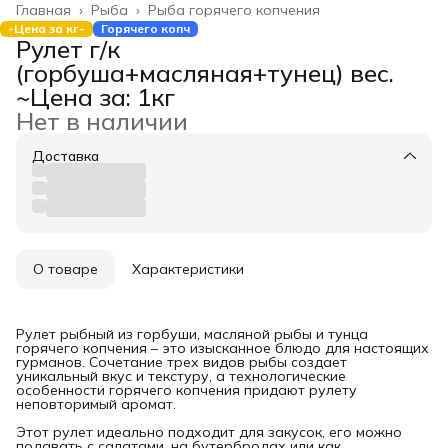
Главная
›
Рыба
›
Рыба горячего копчения
-Цена за кг-
Горячего копч
Рулет г/к
(горбуша+масляная+тунец) вес.
~Цена за: 1кг
Нет в наличии
Доставка
О товаре
Характеристики
Рулет рыбный из горбуши, масляной рыбы и тунца
горячего копчения – это изысканное блюдо для настоящих
гурманов. Сочетание трех видов рыбы создает
уникальный вкус и текстуру, а технологические
особенности горячего копчения придают рулету
неповторимый аромат.
Этот рулет идеально подходит для закусок, его можно
подавать с салатами, на бутербродах или как