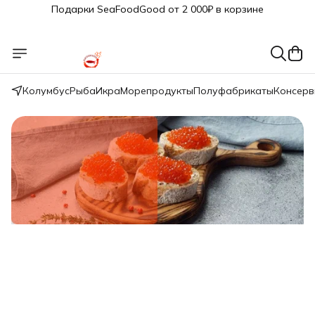
🔥 3% дополнительная скидка
при оплате наличными
🎁 Бесплатная доставка при заказе от 5 000 руб.
Колумбус
Рыба
Икра
Морепродукты
Полуфабрикаты
Консер
Свежий вылов!
Икра красная нерки малосол 200г