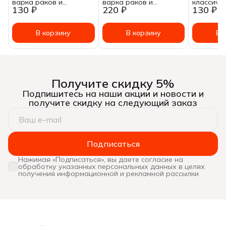
варка раков и
варка раков и
классиче
130 ₽
220 ₽
130 ₽
креветок" пакетик 50
креветок Специология
30 гр.
гр.
150 гр
В корзину
В корзину
В 
Получите скидку 5%
Подпишитесь на наши акции и новости и
получите скидку на следующий заказ
Подписаться
Нажимая «Подписаться», вы даете согласие на
обработку указанных персональных данных в целях
получения информационной и рекламной рассылки