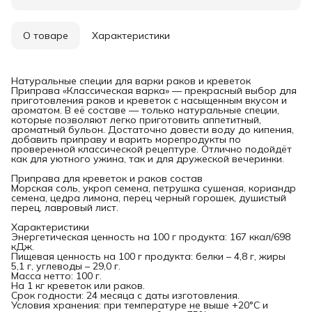
О товаре
Характеристики
Натуральные специи для варки раков и креветок
Приправа «Классическая варка» — прекрасный выбор для
приготовления раков и креветок с насыщенным вкусом и
ароматом. В её составе — только натуральные специи,
которые позволяют легко приготовить аппетитный,
ароматный бульон. Достаточно довести воду до кипения,
добавить приправу и варить морепродукты по
проверенной классической рецептуре. Отлично подойдёт
как для уютного ужина, так и для дружеской вечеринки.
Приправа для креветок и раков состав
Морская соль, укроп семена, петрушка сушеная, кориандр
семена, цедра лимона, перец черный горошек, душистый
перец, лавровый лист.
Характеристики
Энергетическая ценность на 100 г продукта: 167 ккал/698
кДж.
Пищевая ценность на 100 г продукта: белки – 4,8 г, жиры
5,1 г, углеводы – 29,0 г.
Масса нетто: 100 г.
На 1 кг креветок или раков.
Срок годности: 24 месяца с даты изготовления.
Условия хранения: при температуре не выше +20°С и