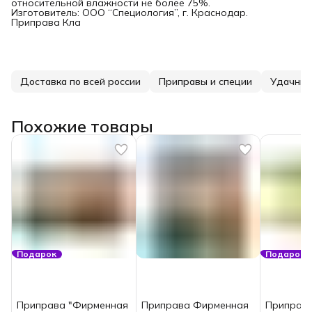
относительной влажности не более 75%.
Изготовитель: ООО “Специология”, г. Краснодар.
Приправа Кла
Доставка по всей россии
Приправы и специи
Удачный
Похожие товары
Подарок
Подарок
Приправа "Фирменная
Приправа Фирменная
Приправа