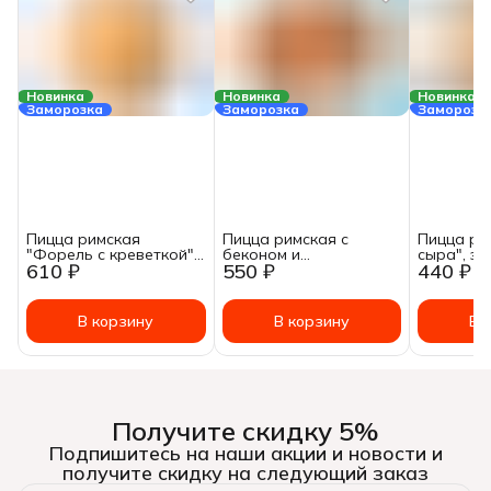
Новинка
Новинка
Новинка
Заморозка
Заморозка
Заморозк
Пицца римская
Пицца римская с
Пицца ри
"Форель с креветкой"
беконом и
сыра", зам
610 ₽
550 ₽
440 ₽
в соусе Манго (сердце),
охотничьими
зам.460г
колбасками под кисло-
сладким соусом, зам.
440г
В корзину
В корзину
В 
Получите скидку 5%
Подпишитесь на наши акции и новости и
получите скидку на следующий заказ