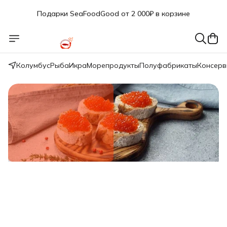
Подарки SeaFoodGood от 2 000₽ в корзине
🔥 3% дополнительная скидка
при оплате наличными
🎁 Бесплатная доставка при заказе от 5 000 руб.
Колумбус
Рыба
Икра
Морепродукты
Полуфабрикаты
Консер
Свежий вылов!
Икра красная нерки малосол 200г