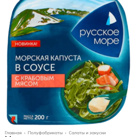
Главная
›
Полуфабрикаты
›
Салаты и закуски