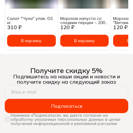
Салат "Чука" упак. 0,5
Морская капуста со
Морская 
кг.
сладким перцем ~ 200
"Витаминн
310 ₽
120 ₽
120 ₽
гр.
В корзину
В корзину
В 
Получите скидку 5%
Подпишитесь на наши акции и новости и
получите скидку на следующий заказ
Подписаться
Нажимая «Подписаться», вы даете согласие на
обработку указанных персональных данных в целях
получения информационной и рекламной рассылки