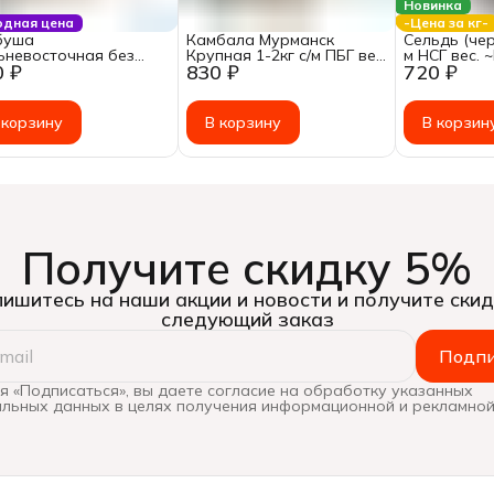
Новинка
одная цена
-Цена за кг-
буша
Камбала Мурманск
Сельдь (чер
ьневосточная без
Крупная 1-2кг с/м ПБГ вес.
м НСГ вес. 
0 ₽
830 ₽
720 ₽
овы, потрошенная
~Цена за: 1кг
чная заморозка ~ 1-
г
 корзину
В корзину
В корзин
Получите скидку 5%
ишитесь на наши акции и новости и получите скид
следующий заказ
Подпи
 «Подписаться», вы даете согласие на обработку указанных
льных данных в целях получения информационной и рекламной