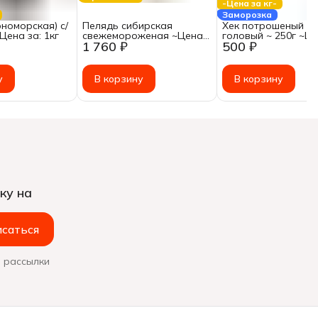
-Цена за кг-
Заморозка
номорская) с/
Пелядь сибирская
Хек потрошеный б
~Цена за: 1кг
свежемороженая ~Цена
головый ~ 250г ~Це
1 760 ₽
500 ₽
за: 1кг
1кг
у
В корзину
В корзину
ку на
саться
 рассылки