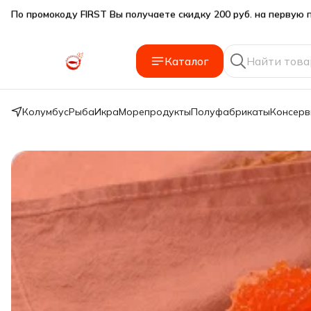
Подарки SeaFoodGood от 2 000₽ в корзине
🔥 3% дополнительная скидка
при оплате наличными
Каталог
🎁 Бесплатная доставка при заказе от 5 000 руб.
Колумбус
Рыба
Икра
Морепродукты
Полуфабрикаты
Консер