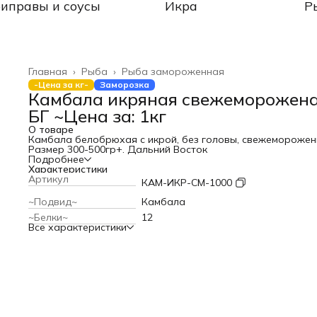
иправы и соусы
Икра
Р
Главная
›
Рыба
›
Рыба замороженная
-Цена за кг-
Заморозка
Камбала икряная свежеморожен
БГ ~Цена за: 1кг
О товаре
Камбала белобрюхая с икрой, без головы, свежеморожен
Размер 300-500гр+. Дальний Восток
Подробнее
Характеристики
Артикул
КАМ-ИКР-СМ-1000
~Подвид~
Камбала
~Белки~
12
Все характеристики