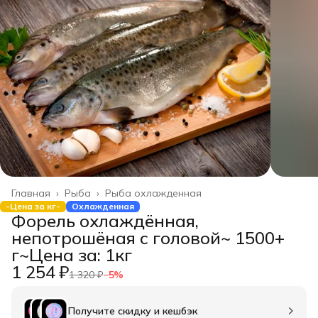
Главная
›
Рыба
›
Рыба охлажденная
-Цена за кг-
Охлажденная
Форель охлаждённая,
непотрошёная с головой~ 1500+
г~Цена за: 1кг
1 254 ₽
1 320 ₽
−
5
%
Получите скидку и кешбэк