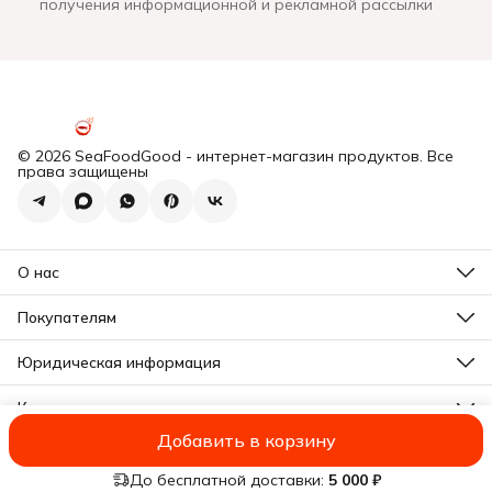
получения информационной и рекламной рассылки
© 2026 SeaFoodGood - интернет-магазин продуктов. Все
права защищены
О нас
Все новости
Почему мы?
Покупателям
Отзывы
Действующие акции
Программа лояльности
Юридическая информация
Подарочная карта
Оплата
Почему мы?
Доставка
Контакты
Отзывы
Правила возврата
Все новости
Адрес
Реквизиты
Добавить в корзину
Московская область, г. Щёлково, Вокзальная улица, дом 1,
Оферта
Оплата
Доставка
Правила возврата
Реквизиты
Оферта
Полити
строение 2.
Политика конфиденциальности
До бесплатной доставки:
5 000 ₽
Телефон