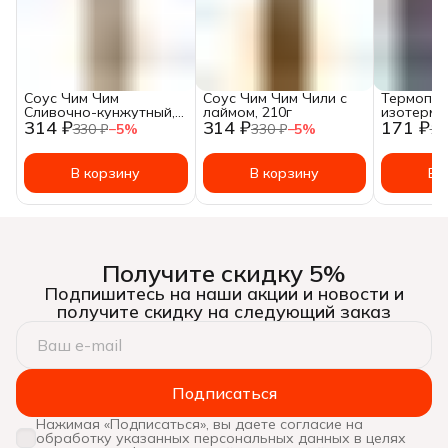
Соус Чим Чим
Соус Чим Чим Чили с
Термопак
Сливочно-кунжутный,
лаймом, 210г
изотерми
314 ₽
314 ₽
171 ₽
180г
330 ₽
−
5
%
330 ₽
−
5
%
18
В корзину
В корзину
В 
Получите скидку 5%
Подпишитесь на наши акции и новости и
получите скидку на следующий заказ
Подписаться
Нажимая «Подписаться», вы даете согласие на
обработку указанных персональных данных в целях